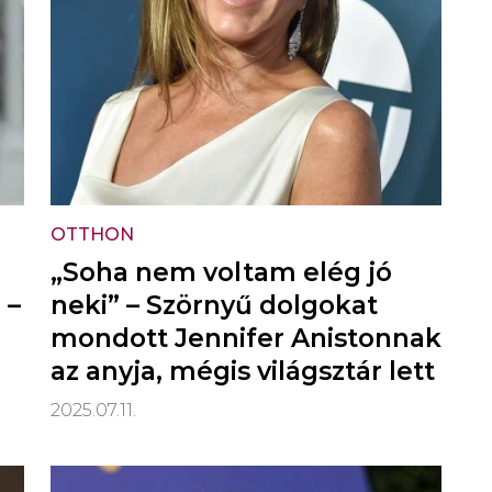
OTTHON
„Soha nem voltam elég jó
 –
neki” – Szörnyű dolgokat
mondott Jennifer Anistonnak
az anyja, mégis világsztár lett
2025.07.11.