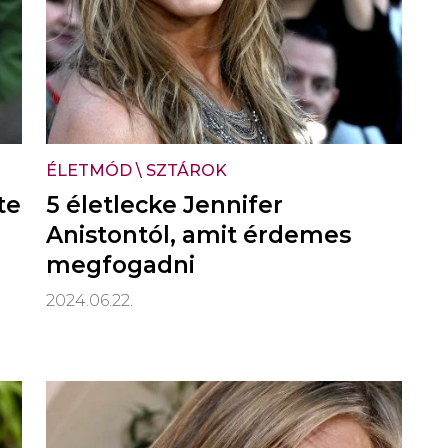
ÉLETMÓD
\
SZTÁROK
te
5 életlecke Jennifer
Anistontól, amit érdemes
megfogadni
2024.06.22.