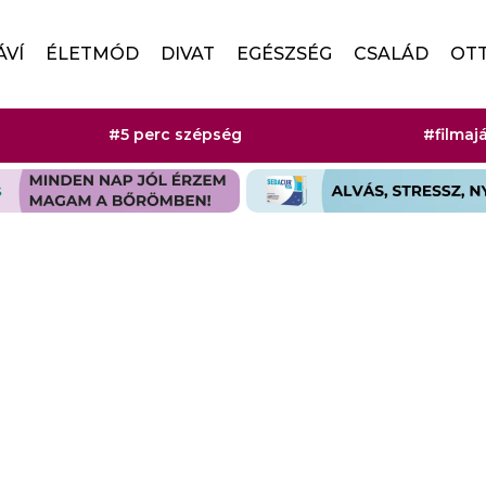
ÁVÍ
ÉLETMÓD
DIVAT
EGÉSZSÉG
CSALÁD
OT
#5 perc szépség
#filmaj