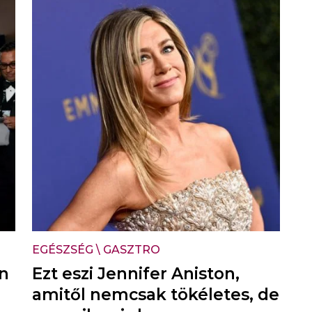
EGÉSZSÉG
\
GASZTRO
on
Ezt eszi Jennifer Aniston,
amitől nemcsak tökéletes, de