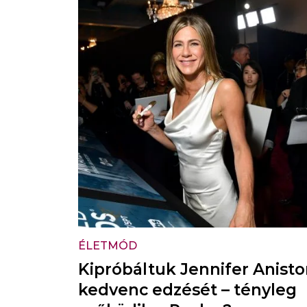
ÉLETMÓD
Kipróbáltuk Jennifer Anist
kedvenc edzését – tényleg