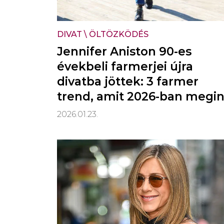
DIVAT
\
ÖLTÖZKÖDÉS
Jennifer Aniston 90-es
évekbeli farmerjei újra
divatba jöttek: 3 farmer
trend, amit 2026-ban megin
mindenki hordani fog
2026.01.23.