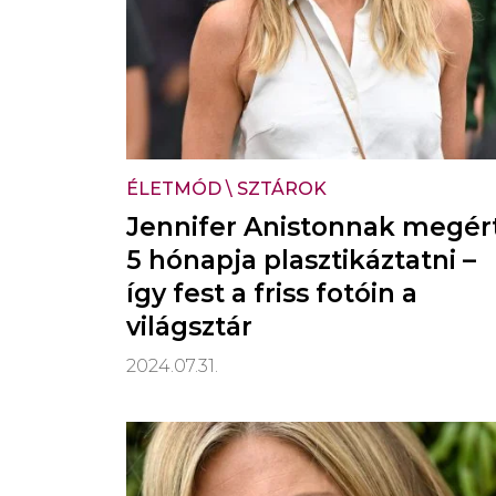
ÉLETMÓD
\
SZTÁROK
Jennifer Anistonnak megér
5 hónapja plasztikáztatni –
így fest a friss fotóin a
világsztár
2024.07.31.