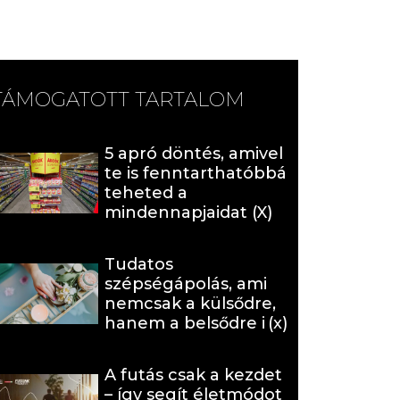
TÁMOGATOTT TARTALOM
5 apró döntés, amivel
te is fenntarthatóbbá
teheted a
mindennapjaidat (X)
Tudatos
szépségápolás, ami
nemcsak a külsődre,
hanem a belsődre is
hat (x)
A futás csak a kezdet
– így segít életmódot