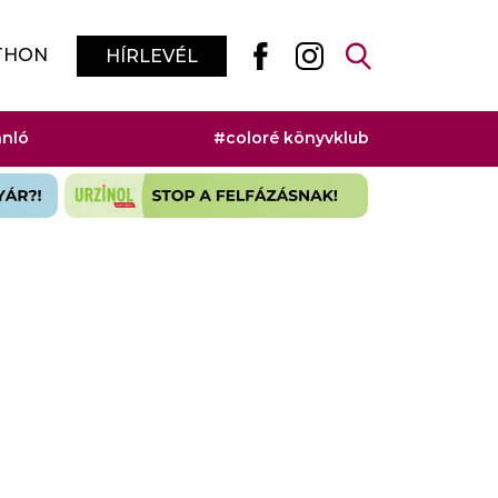
THON
HÍRLEVÉL
ánló
#coloré könyvklub