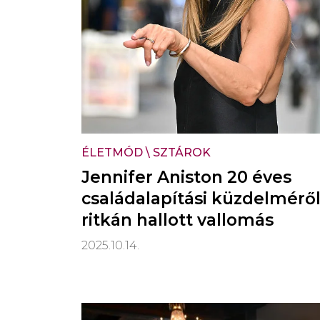
ÉLETMÓD
\
SZTÁROK
Jennifer Aniston 20 éves
családalapítási küzdelméről
ritkán hallott vallomás
2025.10.14.