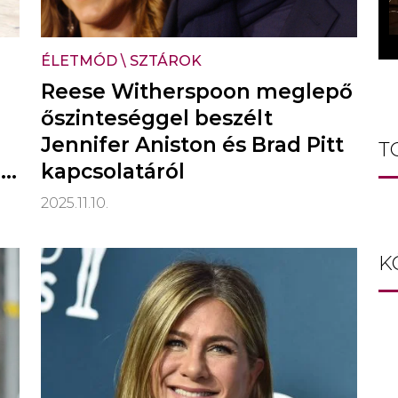
ÉLETMÓD
\
SZTÁROK
Reese Witherspoon meglepő
őszinteséggel beszélt
Jennifer Aniston és Brad Pitt
T
t
kapcsolatáról
2025.11.10.
K