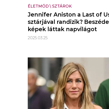
ÉLETMÓD
\
SZTÁROK
Jennifer Aniston a Last of U
sztárjával randizik? Beszéd
képek láttak napvilágot
2025.03.25.