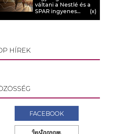
váltani a Nestlé és a
SPAR ingyenes
programja (X)
OP HÍREK
ÖZÖSSÉG
FACEBOOK