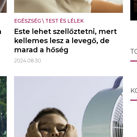
EGÉSZSÉG
\
TEST ÉS LÉLEK
a
Este lehet szellőztetni, mert
kellemes lesz a levegő, de
marad a hőség
T
2024.08.30.
K