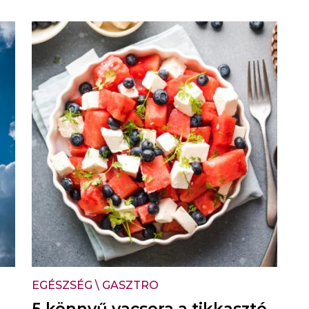
EGÉSZSÉG
\
GASZTRO