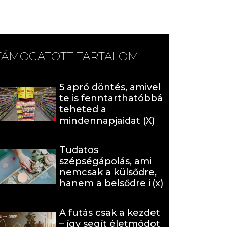
TÁMOGATOTT TARTALOM
5 apró döntés, amivel
te is fenntarthatóbbá
teheted a
mindennapjaidat (X)
Tudatos
szépségápolás, ami
nemcsak a külsődre,
hanem a belsődre is
hat (x)
A futás csak a kezdet
– így segít életmódot