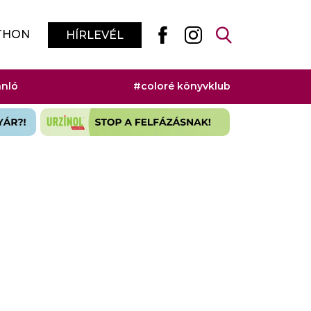
THON
HÍRLEVÉL
ánló
#coloré könyvklub