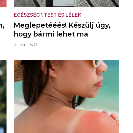
EGÉSZSÉG
\
TEST ÉS LÉLEK
n,
Meglepetééés! Készülj úgy,
hogy bármi lehet ma
2024.08.01.