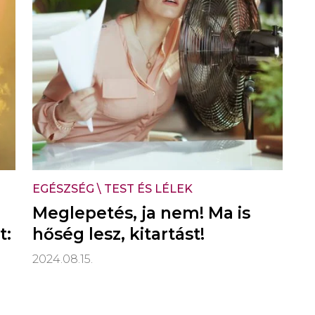
EGÉSZSÉG
\
TEST ÉS LÉLEK
Meglepetés, ja nem! Ma is
t:
hőség lesz, kitartást!
2024.08.15.