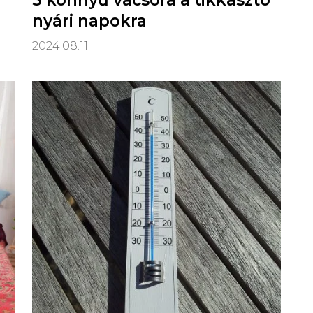
5 könnyű vacsora a tikkasztó
nyári napokra
2024.08.11.