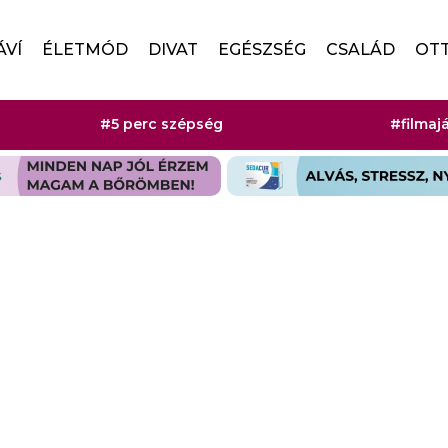
ÁVÍ
ÉLETMÓD
DIVAT
EGÉSZSÉG
CSALÁD
OT
#5 perc szépség
#filmaj