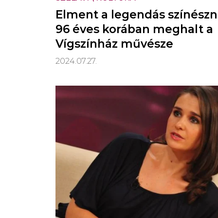
Elment a legendás színészn
96 éves korában meghalt a
Vígszínház művésze
2024.07.27.