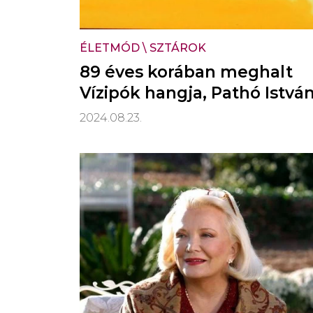
ÉLETMÓD
\
SZTÁROK
89 éves korában meghalt
Vízipók hangja, Pathó Istvá
2024.08.23.