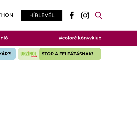
THON
HÍRLEVÉL
ánló
#coloré könyvklub