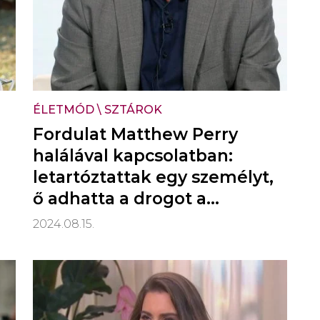
ÉLETMÓD
\
SZTÁROK
Fordulat Matthew Perry
halálával kapcsolatban:
letartóztattak egy személyt,
ő adhatta a drogot a
színésznek!
2024.08.15.