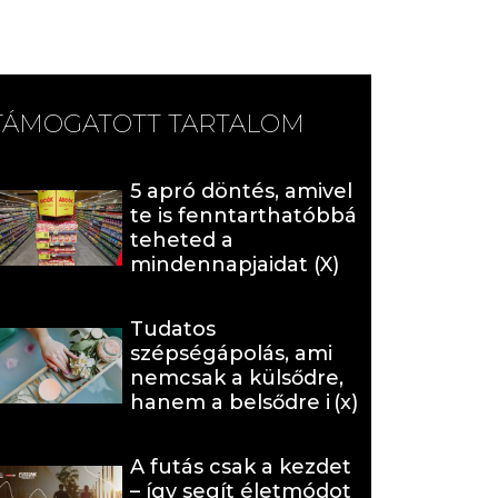
TÁMOGATOTT TARTALOM
5 apró döntés, amivel
te is fenntarthatóbbá
teheted a
mindennapjaidat (X)
Tudatos
szépségápolás, ami
nemcsak a külsődre,
hanem a belsődre is
hat (x)
A futás csak a kezdet
– így segít életmódot