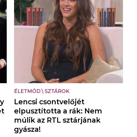
ÉLETMÓD
\
SZTÁROK
ry
Lencsi csontvelőjét
et
elpusztította a rák: Nem
múlik az RTL sztárjának
gyásza!