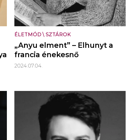
ÉLETMÓD
\
SZTÁROK
„Anyu elment” – Elhunyt a
ya
francia énekesnő
2024.07.04.