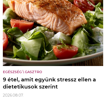
EGÉSZSÉG
\
GASZTRO
9 étel, amit együnk stressz ellen a
dietetikusok szerint
2026.08.07.