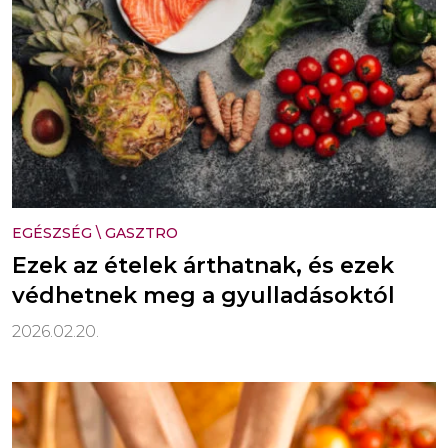
EGÉSZSÉG
\
GASZTRO
Ezek az ételek árthatnak, és ezek
védhetnek meg a gyulladásoktól
2026.02.20.