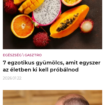
EGÉSZSÉG
\
GASZTRO
7 egzotikus gyümölcs, amit egyszer
az életben ki kell próbálnod
2026.01.22.