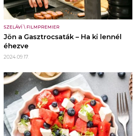
SZELÁVÍ
\
FILMPREMIER
Jön a Gasztrocsaták – Ha ki lennél
éhezve
2024.09.17.