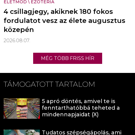
ÉLETMÓD
\
EZOTÉRIA
4 csillagjegy, akiknek 180 fokos
fordulatot vesz az élete augusztus
közepén
2026.08.07.
MÉG TÖBB FRISS HÍR
TÁMOGATOTT TARTALOM
5 apró döntés, amivel te is
fenntarthatóbbá teheted a
mindennapjaidat (X)
Tudatos szépségápolás, ami