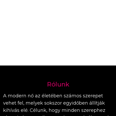
Rólunk
A modern nő az életében számos szerepet
vehet fel, melyek sokszor egyidőben állítják
kihívás elé. Célunk, hogy minden szerephez