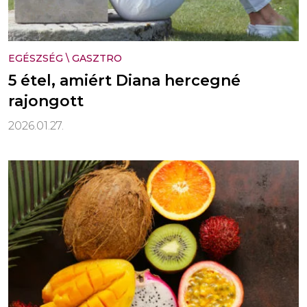
EGÉSZSÉG
\
GASZTRO
5 étel, amiért Diana hercegné
rajongott
2026.01.27.