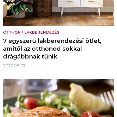
OTTHON
\
LAKBERENDEZÉS
7 egyszerű lakberendezési ötlet,
amitől az otthonod sokkal
drágábbnak tűnik
2026.08.07.