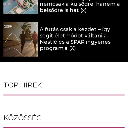
nemcsak a külsődre, hanem a
belsődre is hat (x)
A futás csak a kezdet – így
segít életmódot váltani a
Nestlé és a SPAR ingyenes
programja (X)
TOP HÍREK
KÖZÖSSÉG