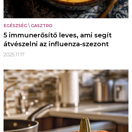
EGÉSZSÉG
\
GASZTRO
5 immunerősítő leves, ami segít
átvészelni az influenza-szezont
2025.11.17.