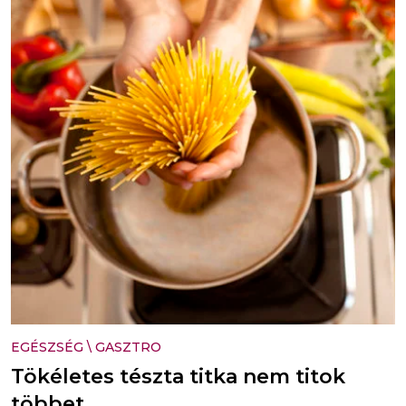
EGÉSZSÉG
\
GASZTRO
Tökéletes tészta titka nem titok
többet