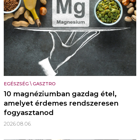
EGÉSZSÉG
\
GASZTRO
10 magnéziumban gazdag étel,
amelyet érdemes rendszeresen
fogyasztanod
2026.08.06.