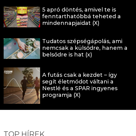
5 apró döntés, amivel te is
fenntarthatóbbá teheted a
mindennapjaidat (X)
Tudatos szépségápolás, ami
nemcsak a külsődre, hanem a
belsődre is hat (x)
A futás csak a kezdet – így
segít életmódot váltani a
Nestlé és a SPAR ingyenes
programja (X)
TOP HÍREK