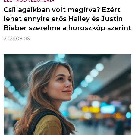
ÉLETMÓD
\
EZOTÉRIA
Csillagaikban volt megírva? Ezért
lehet ennyire erős Hailey és Justin
Bieber szerelme a horoszkóp szerint
2026.08.06.