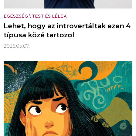
EGÉSZSÉG
\
TEST ÉS LÉLEK
Lehet, hogy az introvertáltak ezen 4
típusa közé tartozol
2026.05.07.