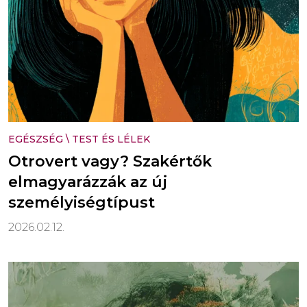
EGÉSZSÉG
\
TEST ÉS LÉLEK
Otrovert vagy? Szakértők
elmagyarázzák az új
személyiségtípust
2026.02.12.