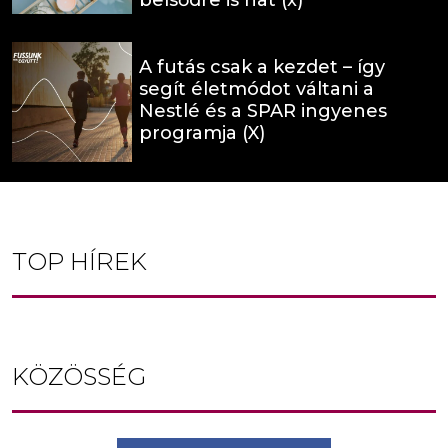
belsődre is hat (x)
A futás csak a kezdet – így
segít életmódot váltani a
Nestlé és a SPAR ingyenes
programja (X)
TOP HÍREK
KÖZÖSSÉG