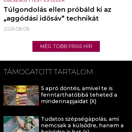
EGÉSZSÉG
\
TEST ÉS LÉLEK
Túlgondolás ellen próbáld ki az
„aggódási idősáv” technikát
2026.08.08.
MÉG TÖBB FRISS HÍR
TÁMOGATOTT TARTALOM
5 apró döntés, amivel te is
fenntarthatóbbá teheted a
mindennapjaidat (X)
Tudatos szépségápolás, ami
nemcsak a külsődre, hanem a