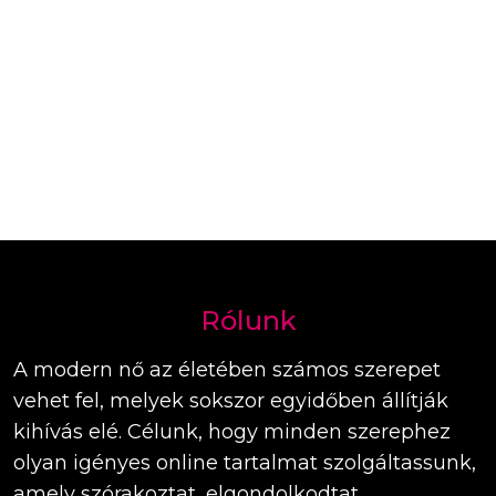
Rólunk
A modern nő az életében számos szerepet
vehet fel, melyek sokszor egyidőben állítják
kihívás elé. Célunk, hogy minden szerephez
olyan igényes online tartalmat szolgáltassunk,
amely szórakoztat, elgondolkodtat,