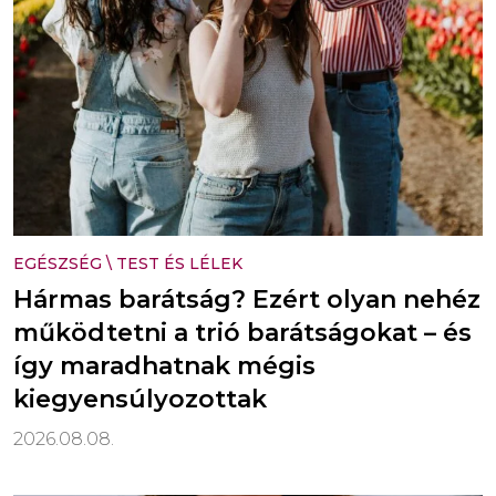
EGÉSZSÉG
\
TEST ÉS LÉLEK
Hármas barátság? Ezért olyan nehéz
működtetni a trió barátságokat – és
így maradhatnak mégis
kiegyensúlyozottak
2026.08.08.