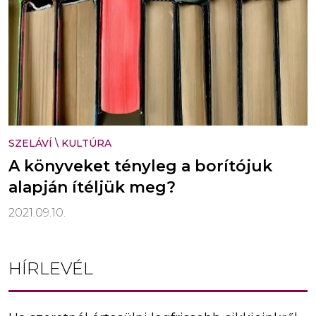
SZELÁVÍ
\
KULTÚRA
A könyveket tényleg a borítójuk
alapján ítéljük meg?
2021.09.10.
HÍRLEVÉL