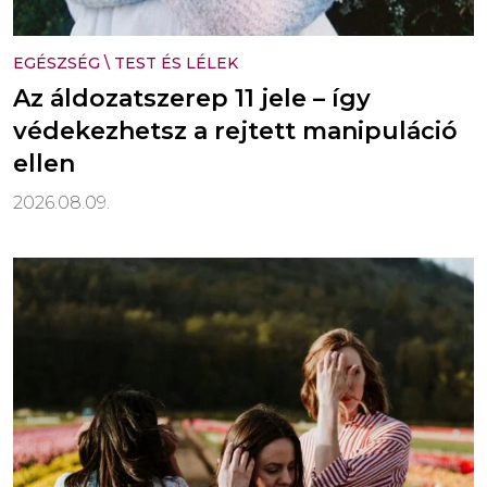
EGÉSZSÉG
\
TEST ÉS LÉLEK
Az áldozatszerep 11 jele – így
védekezhetsz a rejtett manipuláció
ellen
2026.08.09.