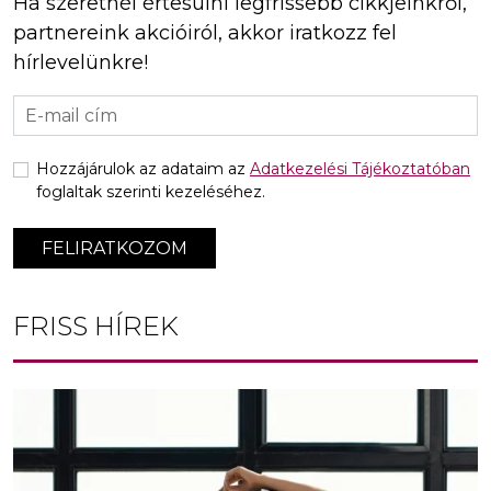
Ha szeretnél értesülni legfrissebb cikkjeinkről,
partnereink akcióiról, akkor iratkozz fel
hírlevelünkre!
Hozzájárulok az adataim az
Adatkezelési Tájékoztatóban
foglaltak szerinti kezeléséhez.
FELIRATKOZOM
FRISS HÍREK