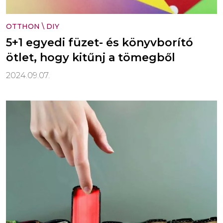
OTTHON
\
DIY
5+1 egyedi füzet- és könyvborító
ötlet, hogy kitűnj a tömegből
2024.09.07.