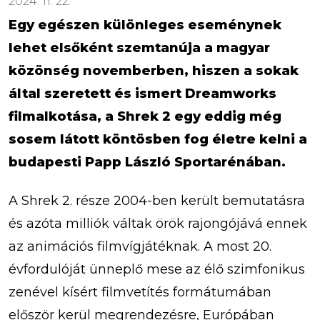
2024. 11. 22.
Egy egészen különleges eseménynek
lehet elsőként szemtanúja a magyar
közönség novemberben, hiszen a sokak
által szeretett és ismert Dreamworks
filmalkotása, a Shrek 2 egy eddig még
sosem látott köntösben fog életre kelni a
budapesti Papp László Sportarénában.
A Shrek 2. része 2004-ben került bemutatásra
és azóta milliók váltak örök rajongójává ennek
az animációs filmvígjátéknak. A most 20.
évfordulóját ünneplő mese az élő szimfonikus
zenével kísért filmvetítés formátumában
először kerül megrendezésre, Európában