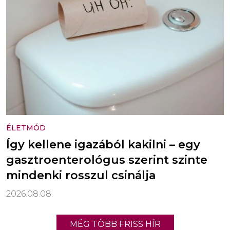
ÉLETMÓD
Így kellene igazából kakilni – egy
gasztroenterológus szerint szinte
mindenki rosszul csinálja
2026.08.08.
MÉG TÖBB FRISS HÍR