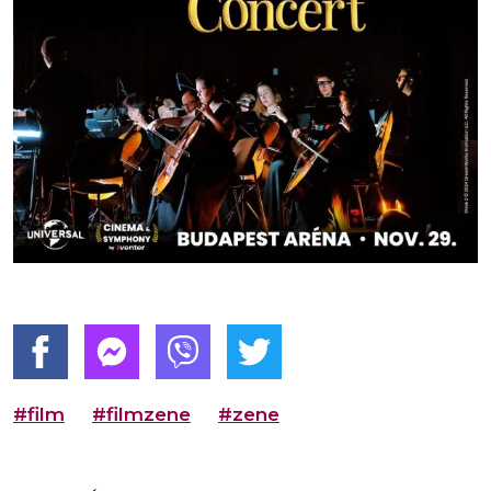
#film
#filmzene
#zene