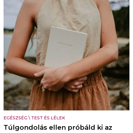
EGÉSZSÉG
\
TEST ÉS LÉLEK
Túlgondolás ellen próbáld ki az