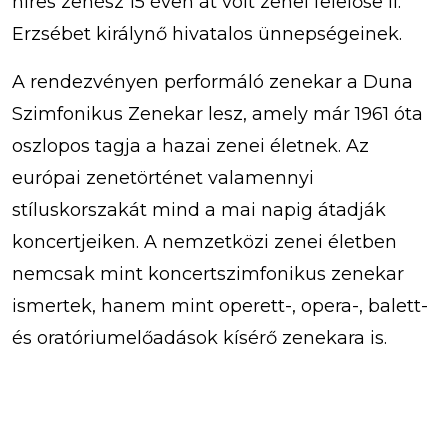
híres zenész 15 éven át volt zenei felelőse II.
Erzsébet királynő hivatalos ünnepségeinek.
A rendezvényen performáló zenekar a Duna
Szimfonikus Zenekar lesz, amely már 1961 óta
oszlopos tagja a hazai zenei életnek. Az
európai zenetörténet valamennyi
stíluskorszakát mind a mai napig átadják
koncertjeiken. A nemzetközi zenei életben
nemcsak mint koncertszimfonikus zenekar
ismertek, hanem mint operett-, opera-, balett-
és oratóriumelőadások kísérő zenekara is.