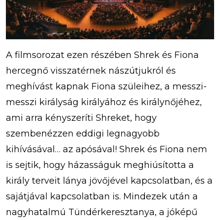
A filmsorozat ezen részében Shrek és Fiona
hercegnő visszatérnek nászútjukról és
meghívást kapnak Fiona szüleihez, a messzi-
messzi királyság királyához és királynőjéhez,
ami arra kényszeríti Shreket, hogy
szembenézzen eddigi legnagyobb
kihívásával… az apósával! Shrek és Fiona nem
is sejtik, hogy házasságuk meghiúsította a
király terveit lánya jövőjével kapcsolatban, és a
sajátjával kapcsolatban is. Mindezek után a
nagyhatalmú Tündérkeresztanya, a jóképű