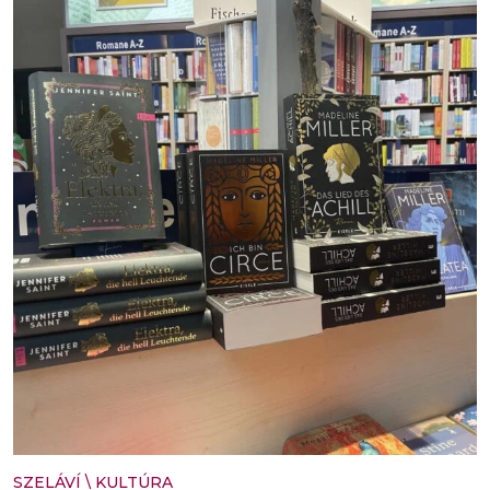
SZELÁVÍ
\
KULTÚRA