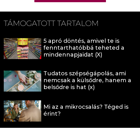
TÁMOGATOTT TARTALOM
5 apró döntés, amivel te is
fenntarthatóbbá teheted a
mindennapjaidat (X)
Tudatos szépségápolás, ami
nemcsak a külsődre, hanem a
belsődre is hat (x)
Mi az a mikrocsalás? Téged is
érint?