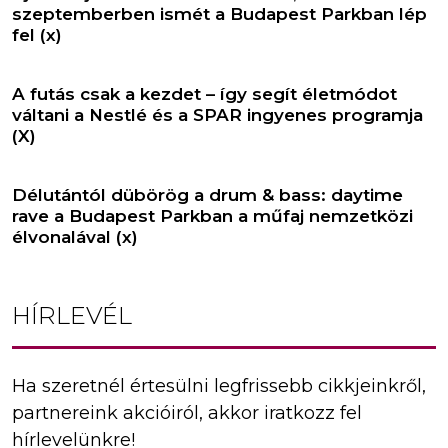
szeptemberben ismét a Budapest Parkban lép
fel (x)
A futás csak a kezdet – így segít életmódot
váltani a Nestlé és a SPAR ingyenes programja
(X)
Délutántól dübörög a drum & bass: daytime
rave a Budapest Parkban a műfaj nemzetközi
élvonalával (x)
HÍRLEVÉL
Ha szeretnél értesülni legfrissebb cikkjeinkről,
partnereink akcióiról, akkor iratkozz fel
hírlevelünkre!