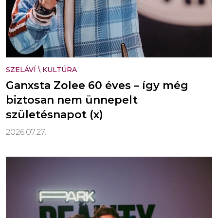
SZELÁVÍ
\
KULTÚRA
Ganxsta Zolee 60 éves – így még
biztosan nem ünnepelt
születésnapot (x)
2026.07.27.