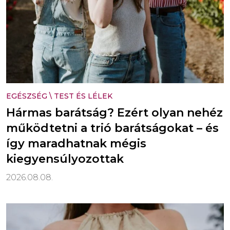
EGÉSZSÉG
\
TEST ÉS LÉLEK
Hármas barátság? Ezért olyan nehéz
működtetni a trió barátságokat – és
így maradhatnak mégis
kiegyensúlyozottak
2026.08.08.