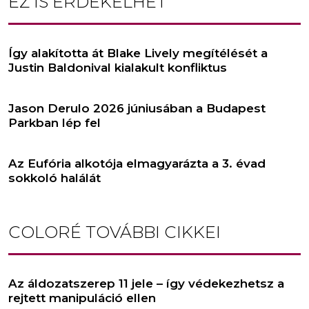
EZ IS ÉRDEKELHET
Így alakította át Blake Lively megítélését a
Justin Baldonival kialakult konfliktus
Jason Derulo 2026 júniusában a Budapest
Parkban lép fel
Az Eufória alkotója elmagyarázta a 3. évad
sokkoló halálát
COLORÉ
TOVÁBBI CIKKEI
Az áldozatszerep 11 jele – így védekezhetsz a
rejtett manipuláció ellen