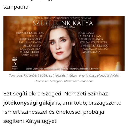
színpadra.
Tompos Kátyáért több színész és intézmény is összefogott / Kép
forrása: Szegedi Nemzeti Színház
Ezt segíti elő a Szegedi Nemzeti Színház
jótékonysági gálája
is, ami több, országszerte
ismert színésszel és énekessel próbálja
segíteni Kátya ügyét.