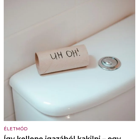
ÉLETMÓD
Így kellene igazából kakilni – egy