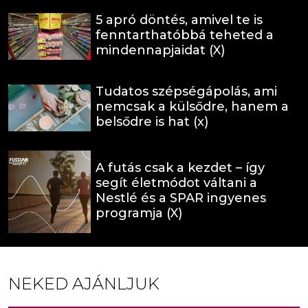
5 apró döntés, amivel te is
fenntarthatóbbá teheted a
mindennapjaidat (X)
Tudatos szépségápolás, ami
nemcsak a külsődre, hanem a
belsődre is hat (x)
A futás csak a kezdet – így
segít életmódot váltani a
Nestlé és a SPAR ingyenes
programja (X)
NEKED AJÁNLJUK