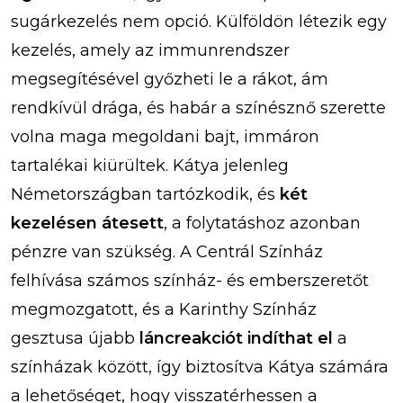
sugárkezelés nem opció. Külföldön létezik egy
kezelés, amely az immunrendszer
megsegítésével győzheti le a rákot, ám
rendkívül drága, és habár a színésznő szerette
volna maga megoldani bajt, immáron
tartalékai kiürültek. Kátya jelenleg
Németországban tartózkodik, és
két
kezelésen átesett
, a folytatáshoz azonban
pénzre van szükség. A Centrál Színház
felhívása számos színház- és emberszeretőt
megmozgatott, és a Karinthy Színház
gesztusa újabb
láncreakciót indíthat el
a
színházak között, így biztosítva Kátya számára
a lehetőséget, hogy visszatérhessen a