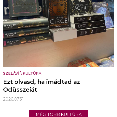
SZELÁVÍ
\
KULTÚRA
Ezt olvasd, ha imádtad az
Odüsszeiát
2026.07.31.
MÉG TÖBB KULTÚRA