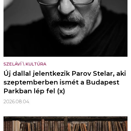
SZELÁVÍ
\
KULTÚRA
Új dallal jelentkezik Parov Stelar, aki
szeptemberben ismét a Budapest
Parkban lép fel (x)
2026.08.04.