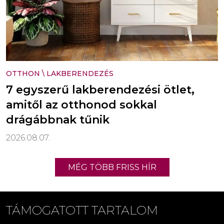
OTTHON
\
LAKBERENDEZÉS
7 egyszerű lakberendezési ötlet,
amitől az otthonod sokkal
drágábbnak tűnik
2026.08.07.
MÉG TÖBB FRISS HÍR
TÁMOGATOTT TARTALOM