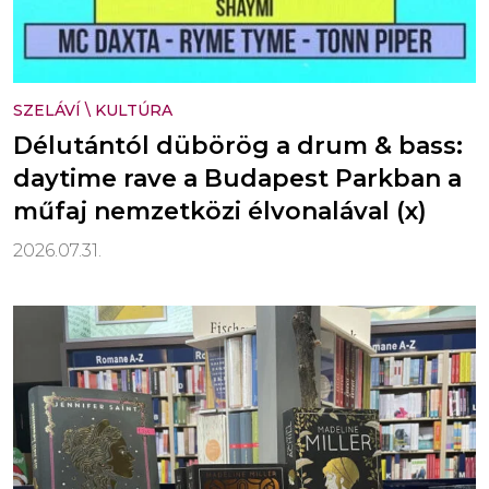
SZELÁVÍ
\
KULTÚRA
Délutántól dübörög a drum & bass:
daytime rave a Budapest Parkban a
műfaj nemzetközi élvonalával (x)
2026.07.31.