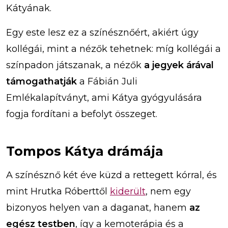
Kátyának.
Egy este lesz ez a színésznőért, akiért úgy
kollégái, mint a nézők tehetnek: míg kollégái a
színpadon játszanak, a nézők
a jegyek árával
támogathatják
a Fábián Juli
Emlékalapítványt, ami Kátya gyógyulására
fogja fordítani a befolyt összeget.
Tompos Kátya drámája
A színésznő két éve küzd a rettegett kórral, és
mint Hrutka Róberttől
kiderült
, nem egy
bizonyos helyen van a daganat, hanem
az
egész testben
, így a kemoterápia és a