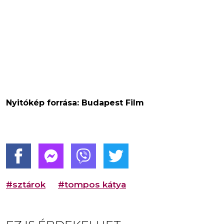
Nyitókép forrása: Budapest Film
#sztárok
#tompos kátya