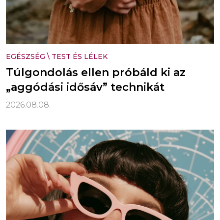
EGÉSZSÉG
\
TEST ÉS LÉLEK
Túlgondolás ellen próbáld ki az
„aggódási idősáv” technikát
2026.08.08.