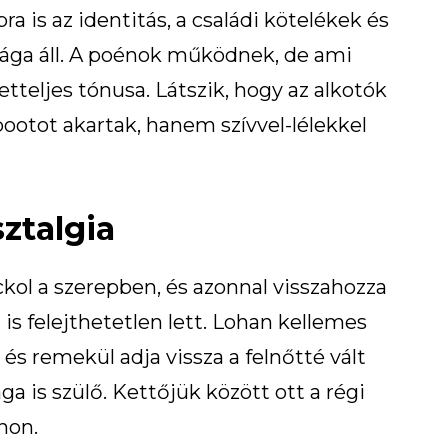
 is az identitás, a családi kötelékek és
ga áll. A poénok működnek, de ami
etteljes tónusa. Látszik, hogy az alkotók
otot akartak, hanem szívvel-lélekkel
sztalgia
kol a szerepben, és azonnal visszahozza
z is felejthetetlen lett. Lohan kellemes
és remekül adja vissza a felnőtté vált
a is szülő. Kettőjük között ott a régi
non.