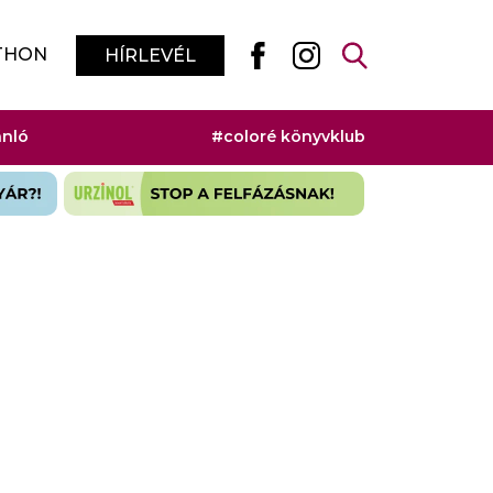
THON
HÍRLEVÉL
ánló
#coloré könyvklub