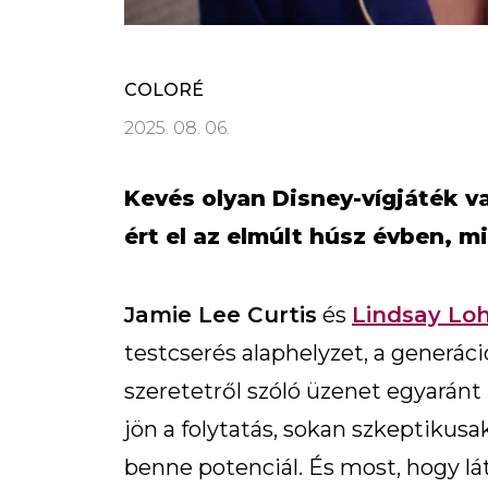
COLORÉ
2025. 08. 06.
Kevés olyan Disney-vígjáték v
ért el az elmúlt húsz évben, m
Jamie Lee Curtis
és
Lindsay Lo
testcserés alaphelyzet, a generác
szeretetről szóló üzenet egyarán
jön a folytatás, sokan szkeptikusa
benne potenciál. És most, hogy l