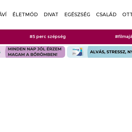
ÁVÍ
ÉLETMÓD
DIVAT
EGÉSZSÉG
CSALÁD
OT
#5 perc szépség
#filmaj