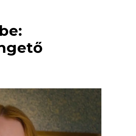
be:
engető