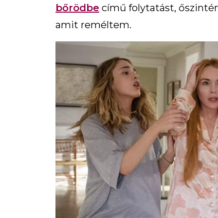
bőrödbe
című folytatást, őszinté
amit reméltem.