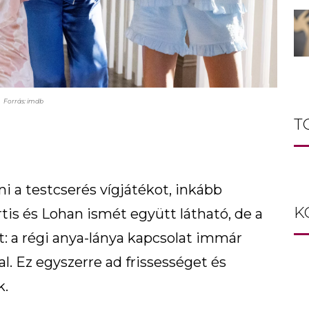
Forrás: imdb
T
lni a testcserés vígjátékot, inkább
K
rtis és Lohan ismét együtt látható, de a
: a régi anya-lánya kapcsolat immár
l. Ez egyszerre ad frissességet és
k.