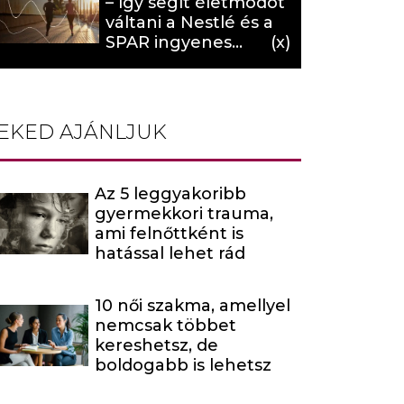
– így segít életmódot
váltani a Nestlé és a
SPAR ingyenes
programja (X)
EKED AJÁNLJUK
Az 5 leggyakoribb
gyermekkori trauma,
ami felnőttként is
hatással lehet rád
10 női szakma, amellyel
nemcsak többet
kereshetsz, de
boldogabb is lehetsz