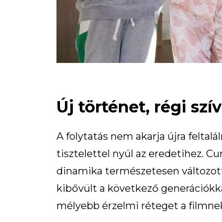
Új történet, régi szív
A folytatás nem akarja újra feltalá
tisztelettel nyúl az eredetihez. Cu
dinamika természetesen változott
kibővült a következő generációkka
mélyebb érzelmi réteget a filmne