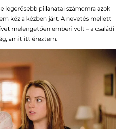
e legerősebb pillanatai számomra azok
lem kéz a kézben járt. A nevetés mellett
zívet melengetően emberi volt – a családi
ég, amit itt éreztem.