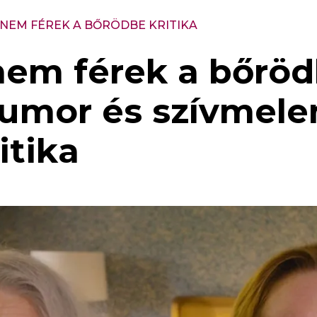
NEM FÉREK A BŐRÖDBE KRITIKA
em férek a bőröd
humor és szívmel
itika