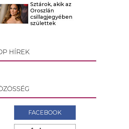
Sztárok, akik az
Oroszlán
csillagjegyében
születtek
OP HÍREK
ÖZÖSSÉG
FACEBOOK