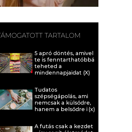
TÁMOGATOTT TARTALOM
5 apró döntés, amivel
te is fenntarthatóbbá
teheted a
mindennapjaidat (X)
Tudatos
szépségápolás, ami
nemcsak a külsődre,
hanem a belsődre is
hat (x)
A futás csak a kezdet