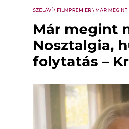
SZELÁVÍ
\
FILMPREMIER
\
MÁR MEGINT 
Már megint n
Nosztalgia, 
folytatás – Kr