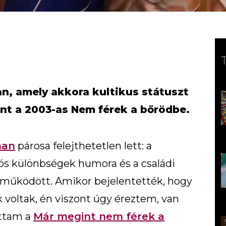
an, amely akkora kultikus státuszt
int a 2003-as Nem férek a bőrödbe.
han
párosa felejthetetlen lett: a
iós különbségek humora és a családi
t működött. Amikor bejelentették, hogy
k voltak, én viszont úgy éreztem, van
áttam a
Már megint nem férek a