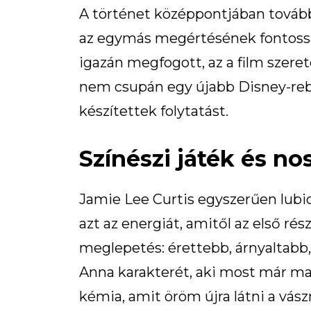
A történet középpontjában továbbra
az egymás megértésének fontossá
igazán megfogott, az a film szeret
nem csupán egy újabb Disney-rebo
készítettek folytatást.
Színészi játék és no
Jamie Lee Curtis egyszerűen lubic
azt az energiát, amitől az első rés
meglepetés: érettebb, árnyaltabb, 
Anna karakterét, aki most már mag
kémia, amit öröm újra látni a vász