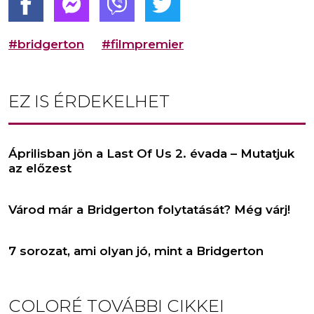
#bridgerton
#filmpremier
EZ IS ÉRDEKELHET
Áprilisban jön a Last Of Us 2. évada – Mutatjuk
az előzest
Várod már a Bridgerton folytatását? Még várj!
7 sorozat, ami olyan jó, mint a Bridgerton
COLORÉ
TOVÁBBI CIKKEI