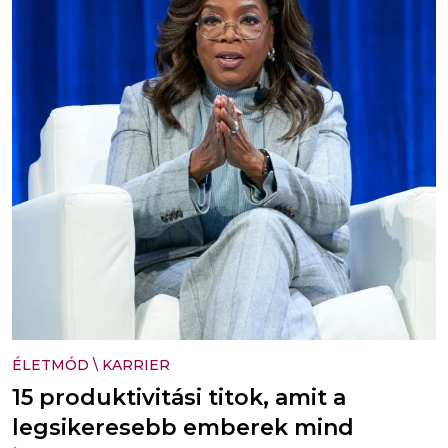
ÉLETMÓD
\
KARRIER
15 produktivitási titok, amit a
legsikeresebb emberek mind