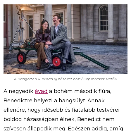
A Bridgerton 4. évada új hősöket hoz! / Kép forrása: Netflix
A negyedik
évad
a bohém második fiúra,
Benedictre helyezi a hangsúlyt. Annak
ellenére, hogy idősebb és fiatalabb testvérei
boldog házasságban élnek, Benedict nem
szívesen állapodik meg. Egészen addig, amíg