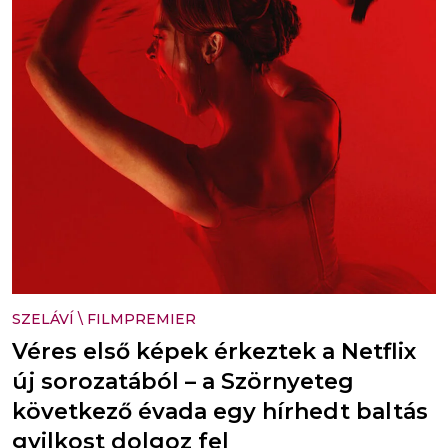
SZELÁVÍ
\
FILMPREMIER
Véres első képek érkeztek a Netflix
új sorozatából – a Szörnyeteg
következő évada egy hírhedt baltás
gyilkost dolgoz fel