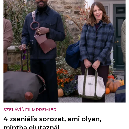
SZELÁVÍ
\
FILMPREMIER
4 zseniális sorozat, ami olyan,
mintha elutaznál