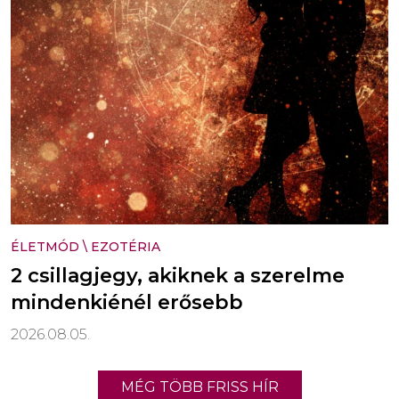
ÉLETMÓD
\
EZOTÉRIA
2 csillagjegy, akiknek a szerelme
mindenkiénél erősebb
2026.08.05.
MÉG TÖBB FRISS HÍR