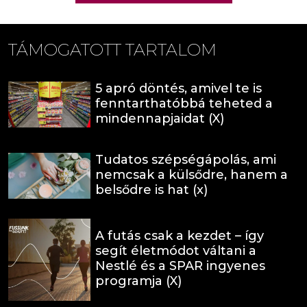
TÁMOGATOTT TARTALOM
5 apró döntés, amivel te is
fenntarthatóbbá teheted a
mindennapjaidat (X)
Tudatos szépségápolás, ami
nemcsak a külsődre, hanem a
belsődre is hat (x)
A futás csak a kezdet – így
segít életmódot váltani a
Nestlé és a SPAR ingyenes
programja (X)