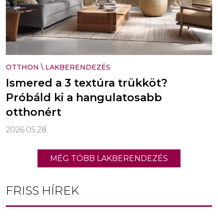
OTTHON
\
LAKBERENDEZÉS
Ismered a 3 textúra trükköt?
Próbáld ki a hangulatosabb
otthonért
2026.05.28.
MÉG TÖBB LAKBERENDEZÉS
FRISS HÍREK