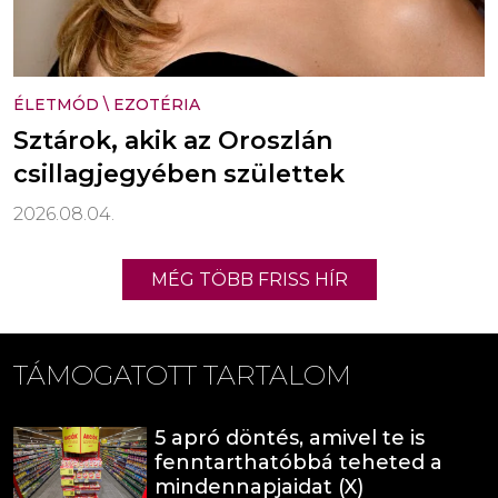
ÉLETMÓD
\
EZOTÉRIA
Sztárok, akik az Oroszlán
csillagjegyében születtek
2026.08.04.
MÉG TÖBB FRISS HÍR
TÁMOGATOTT TARTALOM
5 apró döntés, amivel te is
fenntarthatóbbá teheted a
mindennapjaidat (X)