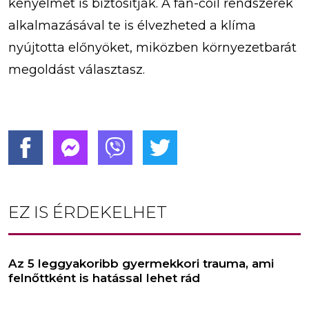
kényelmet is biztosítják. A fan-coil rendszerek
alkalmazásával te is élvezheted a klíma
nyújtotta előnyöket, miközben környezetbarát
megoldást választasz.
EZ IS ÉRDEKELHET
Az 5 leggyakoribb gyermekkori trauma, ami
felnőttként is hatással lehet rád