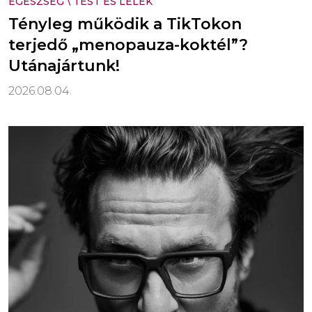
EGÉSZSÉG
\
TEST ÉS LÉLEK
Tényleg működik a TikTokon
terjedő „menopauza-koktél”?
Utánajártunk!
2026.08.04.