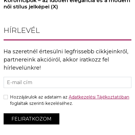
Körömcipők – az időtlen elegancia és a modern
női stílus jelképei (X)
HÍRLEVÉL
Ha szeretnél értesülni legfrissebb cikkjeinkről,
partnereink akcióiról, akkor iratkozz fel
hírlevelünkre!
Hozzájárulok az adataim az
Adatkezelési Tájékoztatóban
foglaltak szerinti kezeléséhez.
FELIRATKOZOM