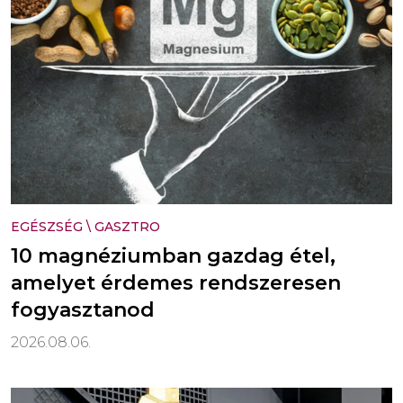
EGÉSZSÉG
\
GASZTRO
10 magnéziumban gazdag étel,
amelyet érdemes rendszeresen
fogyasztanod
2026.08.06.