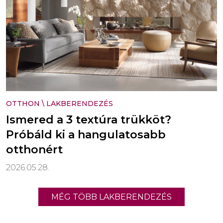
OTTHON
\
LAKBERENDEZÉS
Ismered a 3 textúra trükköt?
Próbáld ki a hangulatosabb
otthonért
2026.05.28.
MÉG TÖBB LAKBERENDEZÉS