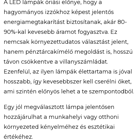
A LED lámpák óriási előnye, hogy a
hagyományos izzókhoz képest jelentős
energiamegtakarítást biztosítanak, akár 80-
90%-kal kevesebb áramot fogyasztva. Ez
nemcsak környezettudatos választást jelent,
hanem pénztárcakímélő megoldást is, hosszú
távon csökkentve a villanyszámládat.
Ezenfelül, az ilyen lámpák élettartama is jóval
hosszabb, így kevesebbszer kell cserélni őket,
ami szintén előnyös lehet a te szempontodból.
Egy jól megválasztott lámpa jelentősen
hozzájárulhat a munkahelyi vagy otthoni
környezeted kényelméhez és esztétikai
értékéhez.