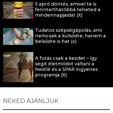
5 apró döntés, amivel te is
fenntarthatóbbá teheted a
mindennapjaidat (X)
Tudatos szépségápolás, ami
nemcsak a külsődre, hanem a
belsődre is hat (x)
A futás csak a kezdet – így
segít életmódot váltani a
Nestlé és a SPAR ingyenes
programja (X)
NEKED AJÁNLJUK