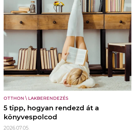
OTTHON
\
LAKBERENDEZÉS
5 tipp, hogyan rendezd át a
könyvespolcod
2026.07.05.