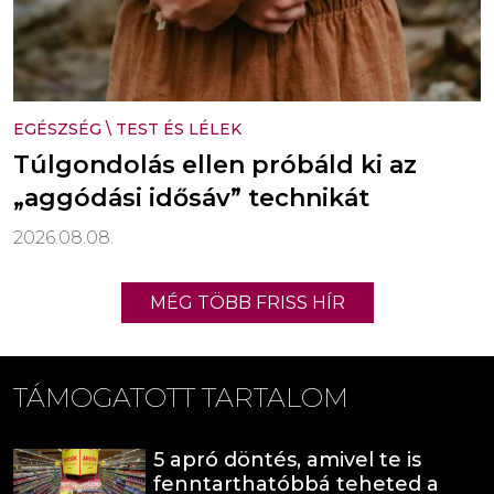
EGÉSZSÉG
\
TEST ÉS LÉLEK
Túlgondolás ellen próbáld ki az
„aggódási idősáv” technikát
2026.08.08.
MÉG TÖBB FRISS HÍR
TÁMOGATOTT TARTALOM
5 apró döntés, amivel te is
fenntarthatóbbá teheted a