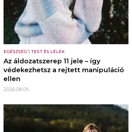
EGÉSZSÉG
\
TEST ÉS LÉLEK
Az áldozatszerep 11 jele – így
védekezhetsz a rejtett manipuláció
ellen
2026.08.09.