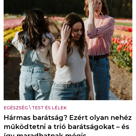
EGÉSZSÉG
\
TEST ÉS LÉLEK
Hármas barátság? Ezért olyan nehéz
működtetni a trió barátságokat – és
így maradhatnak mégis