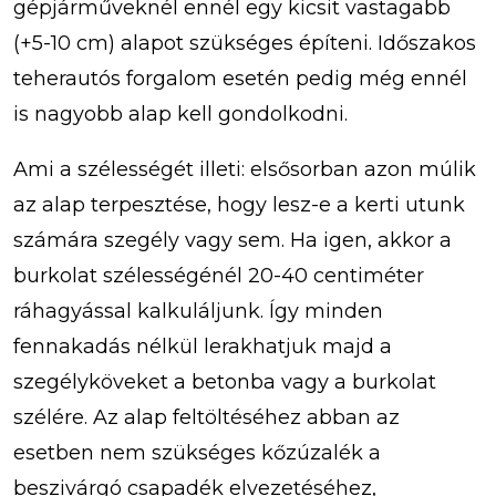
gépjárműveknél ennél egy kicsit vastagabb
(+5-10 cm) alapot szükséges építeni. Időszakos
teherautós forgalom esetén pedig még ennél
is nagyobb alap kell gondolkodni.
Ami a szélességét illeti: elsősorban azon múlik
az alap terpesztése, hogy lesz-e a kerti utunk
számára szegély vagy sem. Ha igen, akkor a
burkolat szélességénél 20-40 centiméter
ráhagyással kalkuláljunk. Így minden
fennakadás nélkül lerakhatjuk majd a
szegélyköveket a betonba vagy a burkolat
szélére. Az alap feltöltéséhez abban az
esetben nem szükséges kőzúzalék a
beszivárgó csapadék elvezetéséhez,