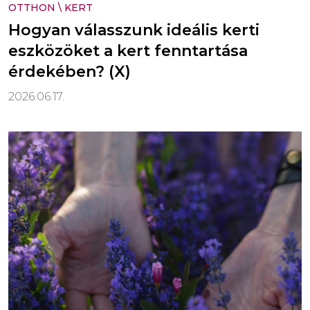
OTTHON
\
KERT
Hogyan válasszunk ideális kerti
eszközöket a kert fenntartása
érdekében? (X)
2026.06.17.