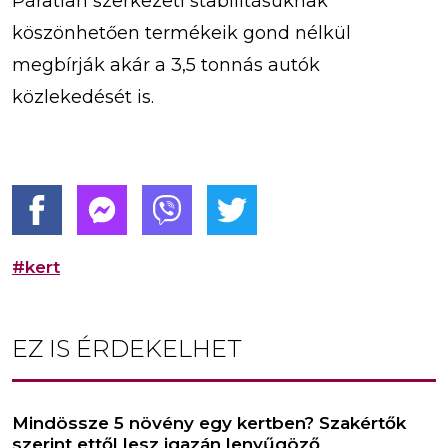
Páratlan szerkezeti stabilitásuknak
köszönhetően termékeik gond nélkül
megbírják akár a 3,5 tonnás autók
közlekedését is.
#kert
EZ IS ÉRDEKELHET
Mindössze 5 növény egy kertben? Szakértők
szerint ettől lesz igazán lenyűgöző