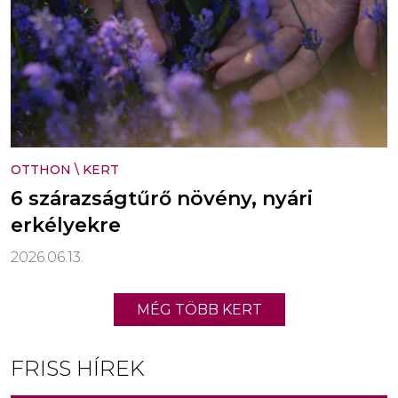
OTTHON
\
KERT
6 szárazságtűrő növény, nyári
erkélyekre
2026.06.13.
MÉG TÖBB KERT
FRISS HÍREK