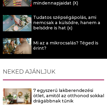
mindennapjaidat (X)
Tudatos szépségápolás, ami
nemcsak a külsődre, hanem a
belsődre is hat (x)
Mi az a mikrocsalás? Téged is
érint?
NEKED AJÁNLJUK
7 egyszerű lakberendezési
ötlet, amitől az otthonod sokkal
drágábbnak tűnik