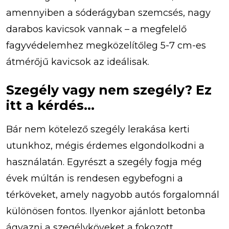
amennyiben a sóderágyban szemcsés, nagy
darabos kavicsok vannak – a megfelelő
fagyvédelemhez megközelítőleg 5-7 cm-es
átmérőjű kavicsok az ideálisak.
Szegély vagy nem szegély? Ez
itt a kérdés…
Bár nem kötelező szegély lerakása kerti
utunkhoz, mégis érdemes elgondolkodni a
használatán. Egyrészt a szegély fogja még
évek múltán is rendesen egybefogni a
térköveket, amely nagyobb autós forgalomnál
különösen fontos. Ilyenkor ajánlott betonba
ágyazni a szegélyköveket a fokozott