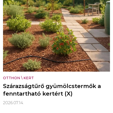
OTTHON
\
KERT
Szárazságtűrő gyümölcstermők a
fenntartható kertért (X)
2026.07.14.