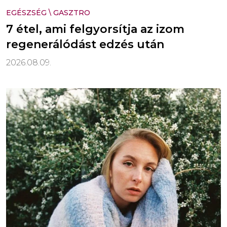
EGÉSZSÉG
\
GASZTRO
7 étel, ami felgyorsítja az izom
regenerálódást edzés után
2026.08.09.