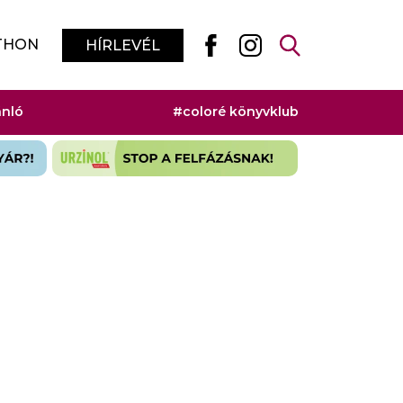
THON
HÍRLEVÉL
ánló
#coloré könyvklub