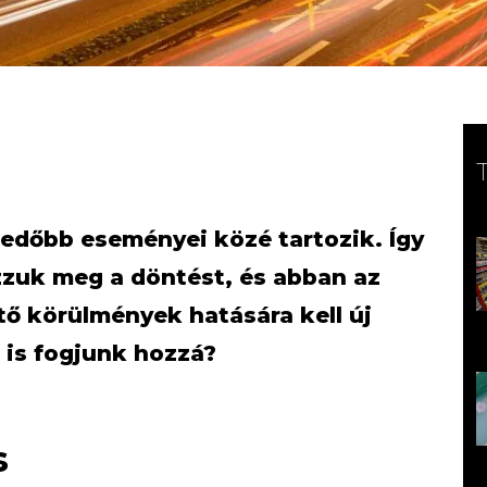
edőbb eseményei közé tartozik. Így
zzuk meg a döntést, és abban az
tő körülmények hatására kell új
 is fogjunk hozzá?
s