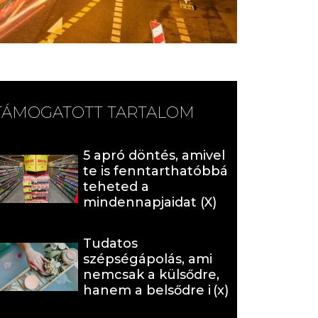
TÁMOGATOTT TARTALOM
5 apró döntés, amivel
te is fenntarthatóbbá
teheted a
mindennapjaidat (X)
Tudatos
szépségápolás, ami
nemcsak a külsődre,
hanem a belsődre is
hat (x)