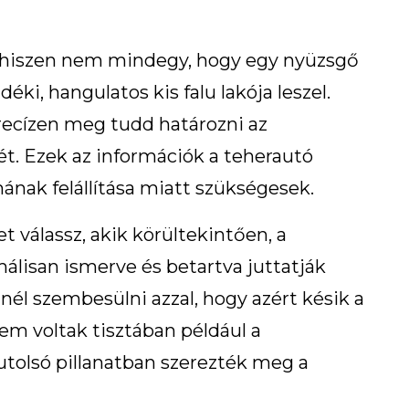
b, hiszen nem mindegy, hogy egy nyüzsgő
i, hangulatos kis falu lakója leszel.
recízen meg tudd határozni az
t. Ezek az információk a teherautó
ának felállítása miatt szükségesek.
t válassz, akik körültekintően, a
lisan ismerve és betartva juttatják
nél szembesülni azzal, hogy azért késik a
em voltak tisztában például a
 utolsó pillanatban szerezték meg a