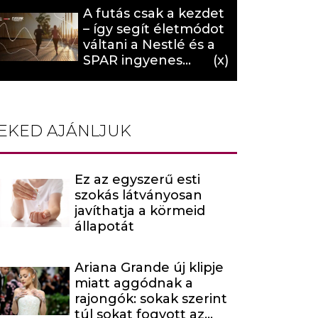
A futás csak a kezdet
– így segít életmódot
váltani a Nestlé és a
SPAR ingyenes
programja (X)
EKED AJÁNLJUK
Ez az egyszerű esti
szokás látványosan
javíthatja a körmeid
állapotát
Ariana Grande új klipje
miatt aggódnak a
rajongók: sokak szerint
túl sokat fogyott az