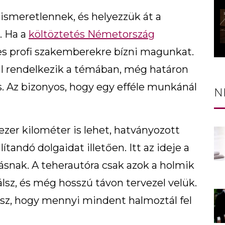
ismeretlennek, és helyezzük át a
. Ha a
költöztetés Németország
s profi szakemberekre bízni magunkat.
al rendelkezik a témában, még határon
s. Az bizonyos, hogy egy efféle munkánál
N
 ezer kilométer is lehet, hatványozott
tandó dolgaidat illetően. Itt az ideje a
snak. A teherautóra csak azok a holmik
lsz, és még hosszú távon tervezel velük.
ogsz, hogy mennyi mindent halmoztál fel