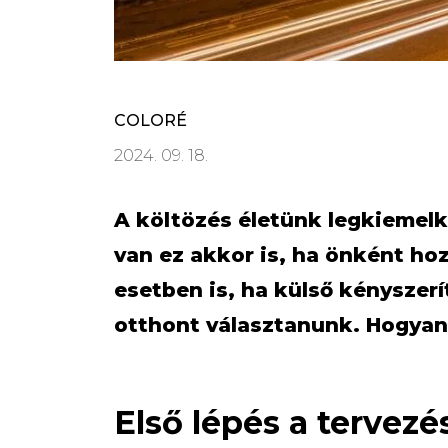
COLORÉ
2024. 09. 18.
A költözés életünk legkiemelk
van ez akkor is, ha önként ho
esetben is, ha külső kényszerí
otthont választanunk. Hogyan
Első lépés a tervezé