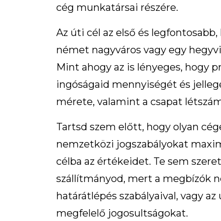
cég munkatársai részére.
Az úti cél az első és legfontosab
német nagyváros vagy egy hegyvidék
Mint ahogy az is lényeges, hogy p
ingóságaid mennyiségét és jellegé
mérete, valamint a csapat létszám
Tartsd szem előtt, hogy olyan cége
nemzetközi jogszabályokat maximá
célba az értékeidet. Te sem szeret
szállítmányod, mert a megbízók n
határátlépés szabályaival, vagy az
megfelelő jogosultságokat.