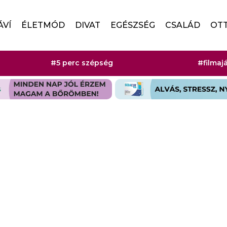
ÁVÍ
ÉLETMÓD
DIVAT
EGÉSZSÉG
CSALÁD
OT
#5 perc szépség
#filmaj