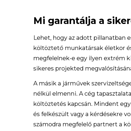
Mi garantálja a sike
Lehet, hogy az adott pillanatban
költöztető munkatársak életkor és
megfelelnek-e egy ilyen extrém ki
sikeres projekted megvalósításán
A másik a járművek szervizeltség
nélkül elmenni. A cég tapasztala
költöztetés kapcsán. Mindent egyb
és felkészült vagy a kérdésekre v
számodra megfelelő partnert a kö