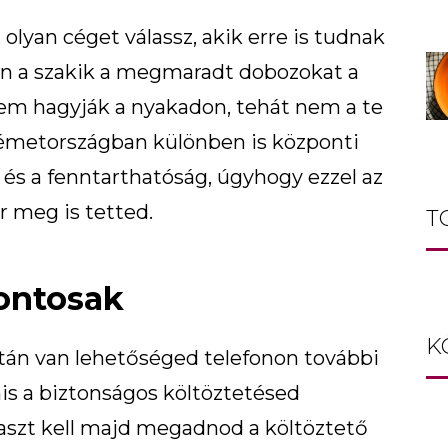
olyan céget válassz, akik erre is tudnak
ben a szakik a megmaradt dobozokat a
 nem hagyják a nyakadon, tehát nem a te
Németországban különben is központi
és a fenntarthatóság, úgyhogy ezzel az
r meg is tetted.
T
fontosak
K
 után van lehetőséged telefonon további
is a biztonságos költöztetésed
aszt kell majd megadnod a költöztető