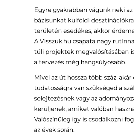
Egyre gyakrabban vágunk neki az 
bázisunkat külföldi desztinációkra
területén esedékes, akkor érdeme
A Visszuk.hu csapata nagy rutinn
túli projektek megvalósításában i
a tervezés még hangsúlyosabb.
Mivel az út hossza több száz, akár
tudatosságra van szükséged a szállí
selejtezésnek vagy az adományozá
kerüljenek, amiket valóban haszná
Valószínűleg így is csodálkozni f
az évek során.