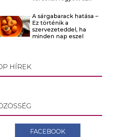
énekesnő
A sárgabarack hatása –
Ez történik a
szervezeteddel, ha
minden nap eszel
OP HÍREK
ÖZÖSSÉG
FACEBOOK