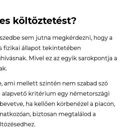
res költöztetést?
 eszedbe sem jutna megkérdezni, hogy a
 fizikai állapot tekintetében
hívásnak. Mivel ez az egyik sarokpontja a
ak.
e, ami mellett szintén nem szabad szó
ta alapvető kritérium egy németországi
evetve, ha kellően körbenézel a piacon,
onatkozóan, biztosan megtalálod a
ltözésedhez.