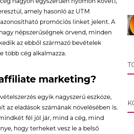
 a cég nagyon egyszerűen nyomon követi,
keresztül, amely hasonló az UTM
azonosítható promóciós linket jelent. A
 nagy népszerűségnek örvend, minden
lkedik az ebből származó bevételek
e több cég alkalmazza.
T
ffiliate marketing?
evételszerzés egyik nagyszerű eszköze,
K
ít az eladások számának növelésében is.
ndkét fél jól jár, mind a cég, mind
őnye, hogy terheket vesz le a belső