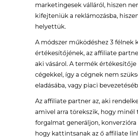
marketingesek válláról, hiszen ne
kifejteniük a reklámozásba, hisze
helyettük.
A módszer működéshez 3 félnek kel
értékesítőjének, az affiliate part
aki vásárol. A termék értékesítőj
cégekkel, így a cégnek nem szüksé
eladásába, vagy piaci bevezetéséb
Az affiliate partner az, aki rendelke
amivel arra törekszik, hogy minél
forgalmat generáljon, konverzióra b
hogy kattintsanak az ő affiliate l