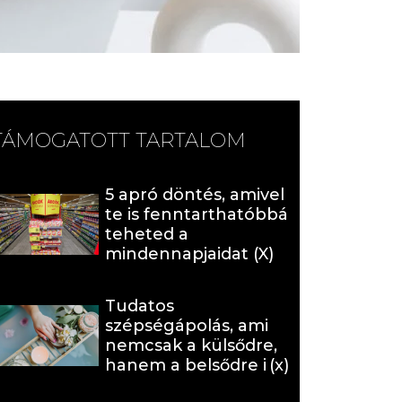
TÁMOGATOTT TARTALOM
5 apró döntés, amivel
te is fenntarthatóbbá
teheted a
mindennapjaidat (X)
Tudatos
szépségápolás, ami
nemcsak a külsődre,
hanem a belsődre is
hat (x)