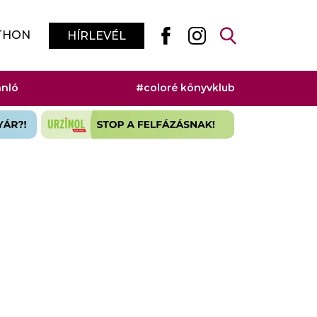
THON
HÍRLEVÉL
ánló
#coloré könyvklub