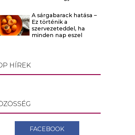
énekesnő
A sárgabarack hatása –
Ez történik a
szervezeteddel, ha
minden nap eszel
OP HÍREK
ÖZÖSSÉG
FACEBOOK