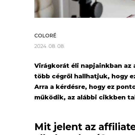
COLORÉ
2024. 08. 08.
Virágkorát éli napjainkban az 
több cégről hallhatjuk, hogy 
Arra a kérdésre, hogy ez ponto
működik, az alábbi cikkben tal
Mit jelent az affilia