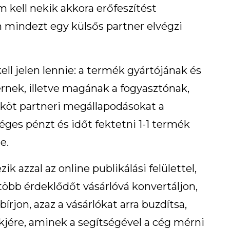
m kell nekik akkora erőfeszítést
n mindezt egy külsős partner elvégzi
l jelen lennie: a termék gyártójának és
nernek, illetve magának a fogyasztónak,
e köt partneri megállapodásokat a
ges pénzt és időt fektetni 1-1 termék
e.
zik azzal az online publikálási felülettel,
 több érdeklődőt vásárlóvá konvertáljon,
írjon, azaz a vásárlókat arra buzdítsa,
inkjére, aminek a segítségével a cég mérni