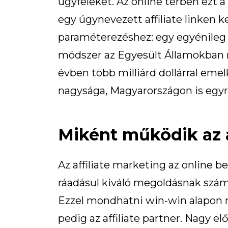
ügyfeleket. Az online térben ezt
egy úgynevezett affiliate linken 
paraméterezéshez: egy egyénileg 
módszer az Egyesült Államokban
évben több milliárd dollárral eme
nagysága, Magyarországon is egyr
Miként működik az a
Az affiliate marketing az online b
ráadásul kiváló megoldásnak szám
Ezzel mondhatni win-win alapon mi
pedig az affiliate partner. Nagy el