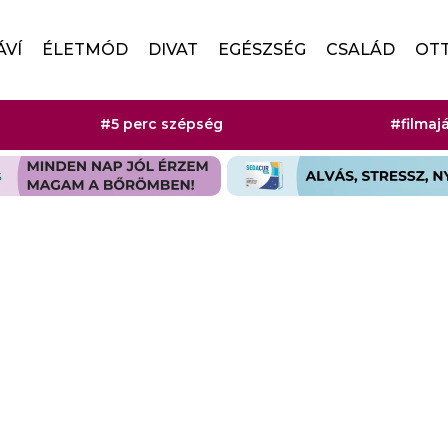
ÁVÍ
ÉLETMÓD
DIVAT
EGÉSZSÉG
CSALÁD
OT
#5 perc szépség
#filmaj