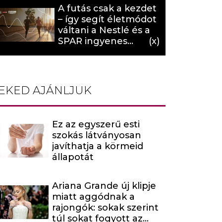
A futás csak a kezdet
– így segít életmódot
váltani a Nestlé és a
SPAR ingyenes
programja (X)
EKED AJÁNLJUK
Ez az egyszerű esti
szokás látványosan
javíthatja a körmeid
állapotát
Ariana Grande új klipje
miatt aggódnak a
rajongók: sokak szerint
túl sokat fogyott az