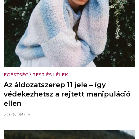
EGÉSZSÉG
\
TEST ÉS LÉLEK
Az áldozatszerep 11 jele – így
védekezhetsz a rejtett manipuláció
ellen
2026.08.09.