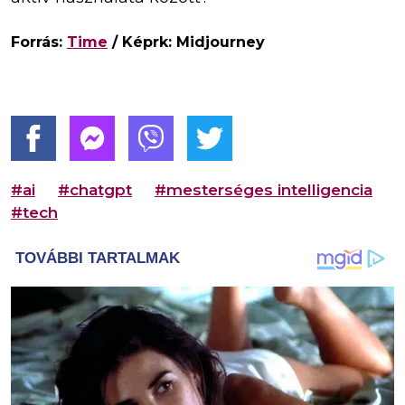
Forrás:
Time
/ Képrk: Midjourney
#ai
#chatgpt
#mesterséges intelligencia
#tech