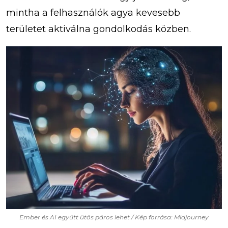
mintha a felhasználók agya kevesebb
területet aktiválna gondolkodás közben.
Ember és AI együtt ütős páros lehet / Kép forrása: Midjourney