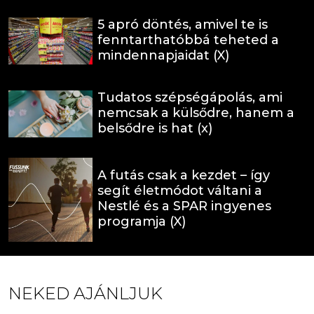
5 apró döntés, amivel te is
fenntarthatóbbá teheted a
mindennapjaidat (X)
Tudatos szépségápolás, ami
nemcsak a külsődre, hanem a
belsődre is hat (x)
A futás csak a kezdet – így
segít életmódot váltani a
Nestlé és a SPAR ingyenes
programja (X)
NEKED AJÁNLJUK