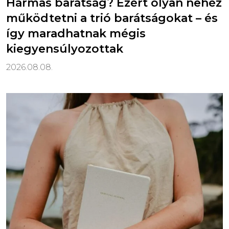
Hármas barátság? Ezért olyan nehéz
működtetni a trió barátságokat – és
így maradhatnak mégis
kiegyensúlyozottak
2026.08.08.