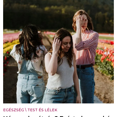
EGÉSZSÉG
\
TEST ÉS LÉLEK