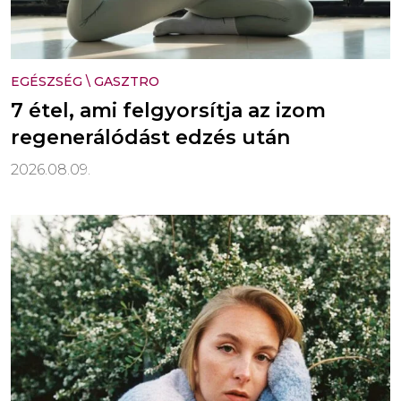
EGÉSZSÉG
\
GASZTRO
7 étel, ami felgyorsítja az izom
regenerálódást edzés után
2026.08.09.