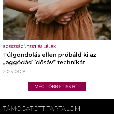
EGÉSZSÉG
\
TEST ÉS LÉLEK
Túlgondolás ellen próbáld ki az
„aggódási idősáv” technikát
2026.08.08.
MÉG TÖBB FRISS HÍR
TÁMOGATOTT TARTALOM