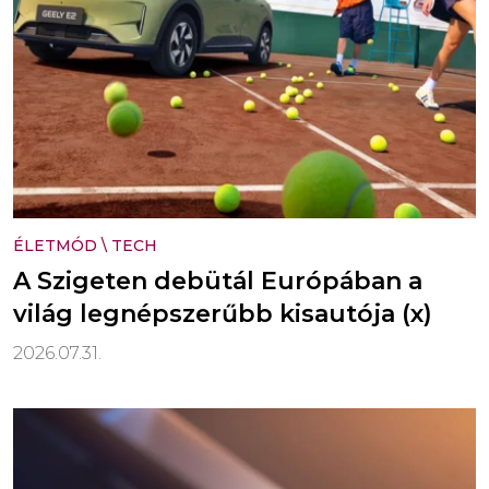
ÉLETMÓD
\
TECH
A Szigeten debütál Európában a
világ legnépszerűbb kisautója (x)
2026.07.31.