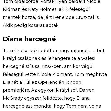
Tom oldalbordái voltak. Ilyen például Nicole
Kidman és Katy Holmes, akik feleségül
mentek hozzá, de járt Penelope Cruz-zal is.
Akik pedig kosarat adtak:
Diana hercegné
Tom Cruise köztudottan nagy rajongója a brit
királyi családnak és lehengerelte a walesi
hercegné stílusa. 1992-ben, amikor végül
feleségül vette Nicole Kidmant, Tom meghívta
Dianát a Túl az Óperencián londoni
premierjére. Az egykori királyi séf, Darren
McGrady egyszer felidézte, hogy Diana
hercegné azt mondta, hogy Tom nem volna