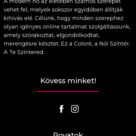
A modern nő az életében számos szerepet
vehet fel, melyek sokszor egyidőben állítják
kihívás elé. Célunk, hogy minden szerephez
olyan igényes online tartalmat szolgáltassunk,
amely szórakoztat, elgondolkodtat,
merengésre késztet. Ez a Coloré, a Női Színtér.
A Te Színtered.
Kövess minket!
Rovatok