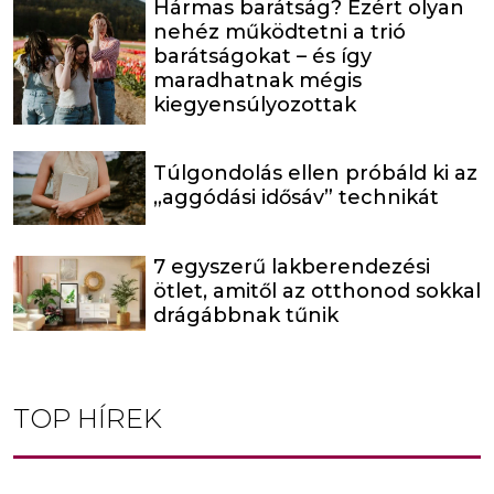
Hármas barátság? Ezért olyan
nehéz működtetni a trió
barátságokat – és így
maradhatnak mégis
kiegyensúlyozottak
Túlgondolás ellen próbáld ki az
„aggódási idősáv” technikát
7 egyszerű lakberendezési
ötlet, amitől az otthonod sokkal
drágábbnak tűnik
TOP HÍREK