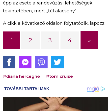
épp az esete a randevúzási lehetőségek
tekintetében, mert „túl alacsony”.
A cikk a következő oldalon folytatódik, lapozz:
»
1
2
3
4
#diana hercegné
#tom cruise