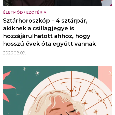
ÉLETMÓD
\
EZOTÉRIA
Sztárhoroszkóp – 4 sztárpár,
akiknek a csillagjegye is
hozzájárulhatott ahhoz, hogy
hosszú évek óta együtt vannak
2026.08.09.