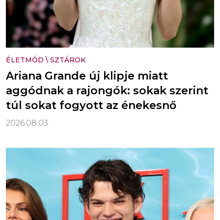
ÉLETMÓD
\
SZTÁROK
Ariana Grande új klipje miatt
aggódnak a rajongók: sokak szerint
túl sokat fogyott az énekesnő
2026.08.03.