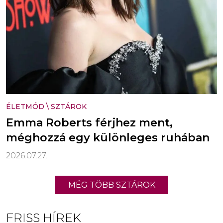
ÉLETMÓD
\
SZTÁROK
Emma Roberts férjhez ment,
méghozzá egy különleges ruhában
2026.07.27.
MÉG TÖBB SZTÁROK
FRISS HÍREK