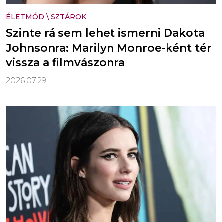
ÉLETMÓD
\
SZTÁROK
Szinte rá sem lehet ismerni Dakota
Johnsonra: Marilyn Monroe-ként tér
vissza a filmvászonra
2026.07.29.