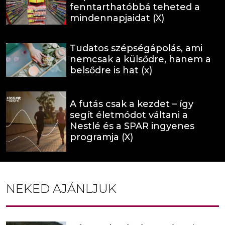
fenntarthatóbbá teheted a
mindennapjaidat (X)
Tudatos szépségápolás, ami
nemcsak a külsődre, hanem a
belsődre is hat (x)
A futás csak a kezdet – így
segít életmódot váltani a
Nestlé és a SPAR ingyenes
programja (X)
NEKED AJÁNLJUK