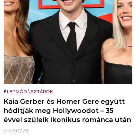
ÉLETMÓD
\
SZTÁROK
Kaia Gerber és Homer Gere együtt
hódítják meg Hollywoodot – 35
évvel szüleik ikonikus románca után
2026.07.29.