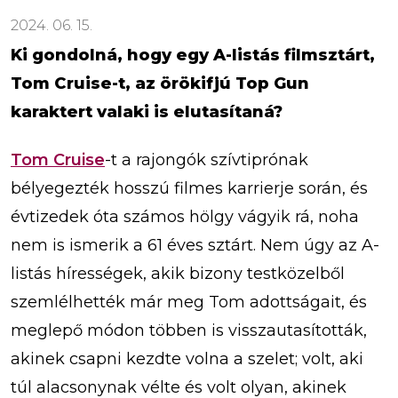
2024. 06. 15.
Ki gondolná, hogy egy A-listás filmsztárt,
Tom Cruise-t, az örökifjú Top Gun
karaktert valaki is elutasítaná?
Tom Cruise
-t a rajongók szívtiprónak
bélyegezték hosszú filmes karrierje során, és
évtizedek óta számos hölgy vágyik rá, noha
nem is ismerik a 61 éves sztárt. Nem úgy az A-
listás hírességek, akik bizony testközelből
szemlélhették már meg Tom adottságait, és
meglepő módon többen is visszautasították,
akinek csapni kezdte volna a szelet; volt, aki
túl alacsonynak vélte és volt olyan, akinek