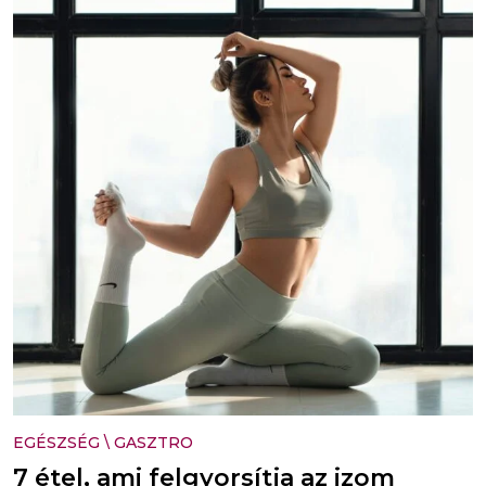
EGÉSZSÉG
\
GASZTRO
7 étel, ami felgyorsítja az izom