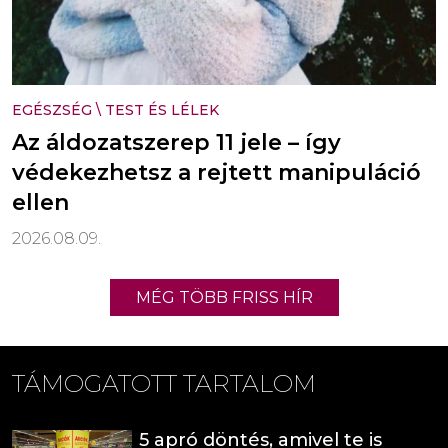
EGÉSZSÉG
\
TEST ÉS LÉLEK
Az áldozatszerep 11 jele – így
védekezhetsz a rejtett manipuláció
ellen
2026.08.09.
MÉG TÖBB FRISS HÍR
TÁMOGATOTT TARTALOM
5 apró döntés, amivel te is