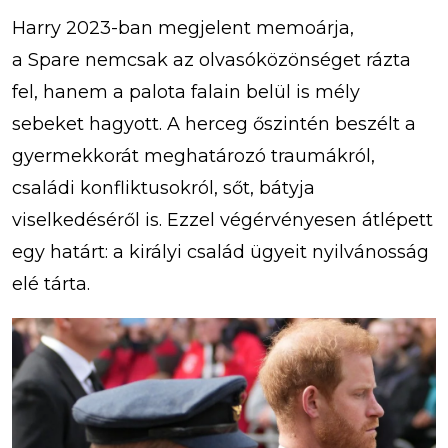
Harry 2023-ban megjelent memoárja,
a Spare nemcsak az olvasóközönséget rázta
fel, hanem a palota falain belül is mély
sebeket hagyott. A herceg őszintén beszélt a
gyermekkorát meghatározó traumákról,
családi konfliktusokról, sőt, bátyja
viselkedéséről is. Ezzel végérvényesen átlépett
egy határt: a királyi család ügyeit nyilvánosság
elé tárta.