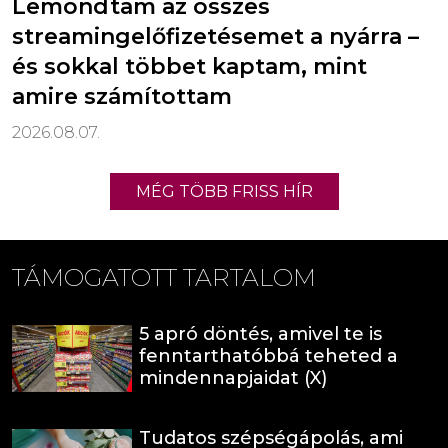
Lemondtam az összes
streamingelőfizetésemet a nyárra –
és sokkal többet kaptam, mint
amire számítottam
2026.08.07.
MÉG TÖBB FRISS HÍR
TÁMOGATOTT TARTALOM
5 apró döntés, amivel te is
fenntarthatóbbá teheted a
mindennapjaidat (X)
Tudatos szépségápolás, ami