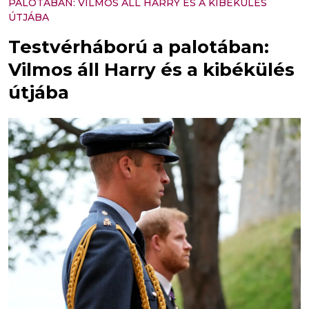
PALOTÁBAN: VILMOS ÁLL HARRY ÉS A KIBÉKÜLÉS
ÚTJÁBA
Testvérháború a palotában:
Vilmos áll Harry és a kibékülés
útjába