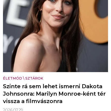
ÉLETMÓD
\
SZTÁROK
Szinte rá sem lehet ismerni Dakota
Johnsonra: Marilyn Monroe-ként tér
vissza a filmvászonra
2026.07.29.