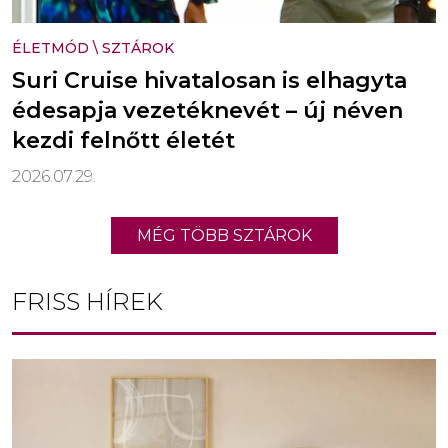
ÉLETMÓD
\
SZTÁROK
Suri Cruise hivatalosan is elhagyta
édesapja vezetéknevét – új néven
kezdi felnőtt életét
2026.07.29.
MÉG TÖBB SZTÁROK
FRISS HÍREK