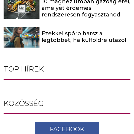
10 magnéziumban gazdag étel,
amelyet érdemes
rendszeresen fogyasztanod
Ezekkel spórolhatsz a
legtöbbet, ha külföldre utazol
TOP HÍREK
KÖZÖSSÉG
FACEBOOK