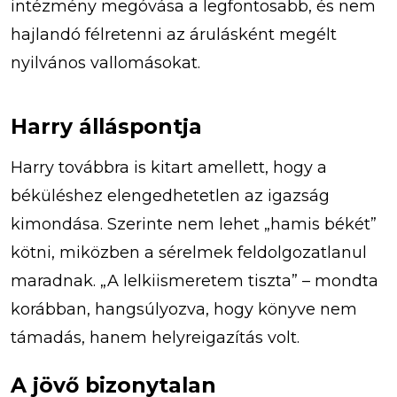
intézmény megóvása a legfontosabb, és nem
hajlandó félretenni az árulásként megélt
nyilvános vallomásokat.
Harry álláspontja
Harry továbbra is kitart amellett, hogy a
béküléshez elengedhetetlen az igazság
kimondása. Szerinte nem lehet „hamis békét”
kötni, miközben a sérelmek feldolgozatlanul
maradnak. „A lelkiismeretem tiszta” – mondta
korábban, hangsúlyozva, hogy könyve nem
támadás, hanem helyreigazítás volt.
A jövő bizonytalan