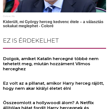
EZ IS ÉRDEKELHET
Dolgok, amiket Katalin hercegné többé nem
tehetett meg, miután hozzáment Vilmos
herceghez
Ez volt az a pillanat, amikor Harry herceg rájött,
hogy nem akar királyi életet élni
Összeomlott a hollywoodi álom? A Netflix
állítólag hátat fordít Harry hercegnek és