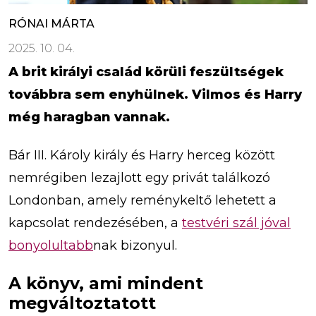
RÓNAI MÁRTA
2025. 10. 04.
A brit királyi család körüli feszültségek
továbbra sem enyhülnek. Vilmos és Harry
még haragban vannak.
Bár III. Károly király és Harry herceg között
nemrégiben lezajlott egy privát találkozó
Londonban, amely reménykeltő lehetett a
kapcsolat rendezésében, a
testvéri szál jóval
bonyolultabb
nak bizonyul.
A könyv, ami mindent
megváltoztatott