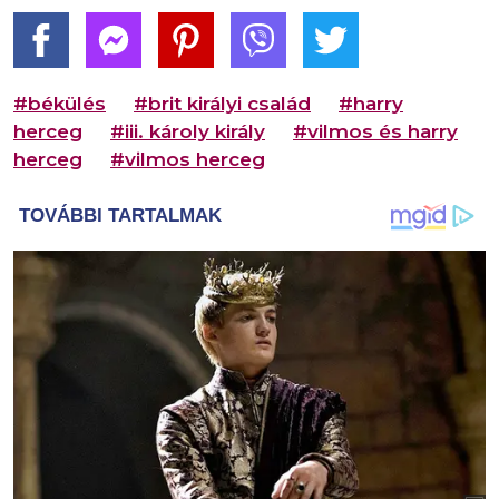
#békülés
#brit királyi család
#harry
herceg
#iii. károly király
#vilmos és harry
herceg
#vilmos herceg