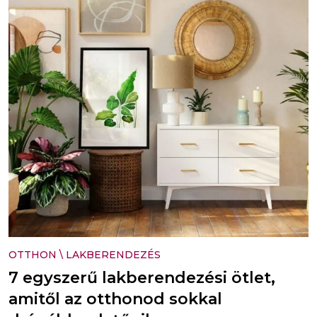
OTTHON
\
LAKBERENDEZÉS
7 egyszerű lakberendezési ötlet,
amitől az otthonod sokkal