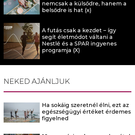
nemcsak a külsődre, hanem a
belsődre is hat (x)
A futás csak a kezdet – így
segít életmódot váltani a
Nestlé és a SPAR ingyenes
programja (X)
NEKED AJÁNLJUK
Ha sokáig szeretnél élni, ezt az
egészségügyi értéket érdemes
figyelned