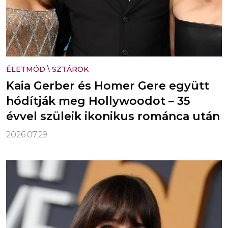
ÉLETMÓD
\
SZTÁROK
Kaia Gerber és Homer Gere együtt
hódítják meg Hollywoodot – 35
évvel szüleik ikonikus románca után
2026.07.29.