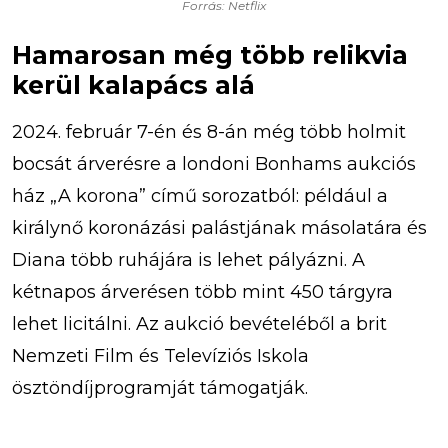
Forrás: Netflix
Hamarosan még több relikvia
kerül kalapács alá
2024. február 7-én és 8-án még több holmit
bocsát árverésre a londoni Bonhams aukciós
ház „A korona” című sorozatból: például a
királynő koronázási palástjának másolatára és
Diana több ruhájára is lehet pályázni. A
kétnapos árverésen több mint 450 tárgyra
lehet licitálni. Az aukció bevételéből a brit
Nemzeti Film és Televíziós Iskola
ösztöndíjprogramját támogatják.