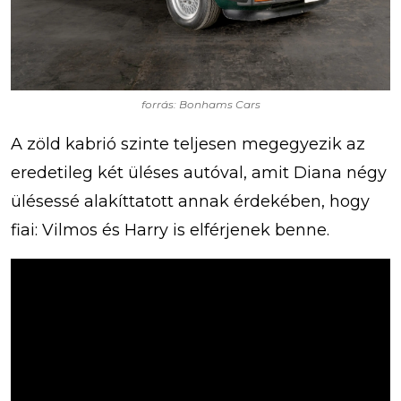
forrás: Bonhams Cars
A zöld kabrió szinte teljesen megegyezik az
eredetileg két üléses autóval, amit Diana négy
ülésessé alakíttatott annak érdekében, hogy
fiai: Vilmos és Harry is elférjenek benne.