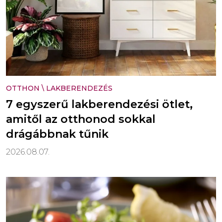
OTTHON
\
LAKBERENDEZÉS
7 egyszerű lakberendezési ötlet,
amitől az otthonod sokkal
drágábbnak tűnik
2026.08.07.