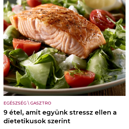
EGÉSZSÉG
\
GASZTRO
9 étel, amit együnk stressz ellen a
dietetikusok szerint