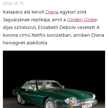
2024. 01. 15.
Kalapács alá került
Diana
egykori zöld
Jaguárjának replikája, amit a
Golden Globe
-
díjas színésznő, Elizabeth Debicki vezetett A
korona című Netflix sorozatban, amiben Diana
hercegnét alakította.