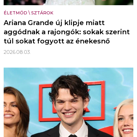
ÉLETMÓD
\
SZTÁROK
Ariana Grande új klipje miatt
aggódnak a rajongók: sokak szerint
túl sokat fogyott az énekesnő
2026.08.03.