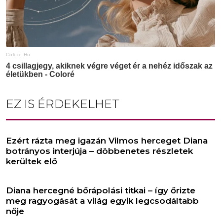
EZ IS ÉRDEKELHET
Ezért rázta meg igazán Vilmos herceget Diana
botrányos interjúja – döbbenetes részletek
kerültek elő
Diana hercegné bőrápolási titkai – így őrizte
meg ragyogását a világ egyik legcsodáltabb
nője