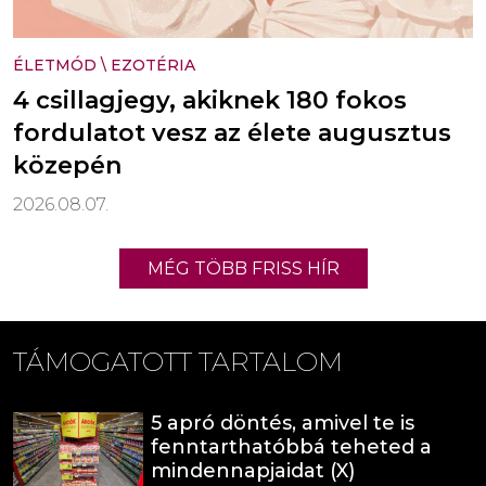
ÉLETMÓD
\
EZOTÉRIA
4 csillagjegy, akiknek 180 fokos
fordulatot vesz az élete augusztus
közepén
2026.08.07.
MÉG TÖBB FRISS HÍR
TÁMOGATOTT TARTALOM
5 apró döntés, amivel te is
fenntarthatóbbá teheted a
mindennapjaidat (X)