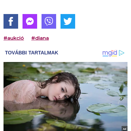
#aukció
#diana