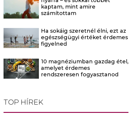
nyárra – és sokkal többet
kaptam, mint amire
számítottam
Ha sokáig szeretnél élni, ezt az
egészségügyi értéket érdemes
figyelned
10 magnéziumban gazdag étel,
amelyet érdemes
rendszeresen fogyasztanod
TOP HÍREK