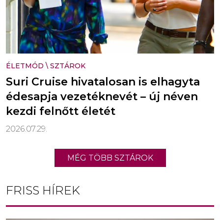
ÉLETMÓD
\
SZTÁROK
Suri Cruise hivatalosan is elhagyta
édesapja vezetéknevét – új néven
kezdi felnőtt életét
2026.07.29.
MÉG TÖBB SZTÁROK
FRISS HÍREK