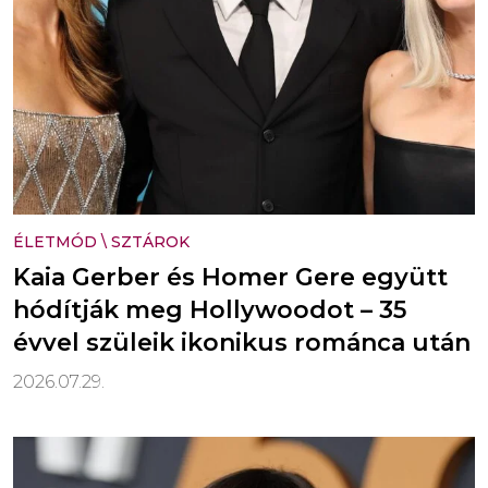
ÉLETMÓD
\
SZTÁROK
Kaia Gerber és Homer Gere együtt
hódítják meg Hollywoodot – 35
évvel szüleik ikonikus románca után
2026.07.29.