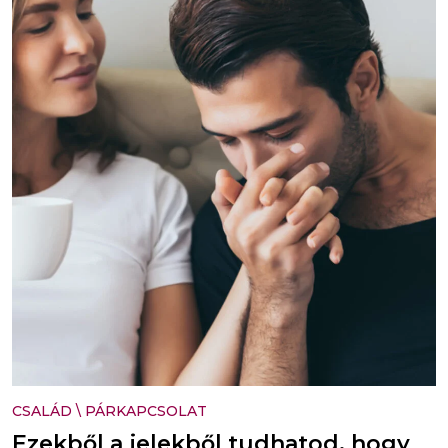
CSALÁD
\
PÁRKAPCSOLAT
Ezekből a jelekből tudhatod, hogy