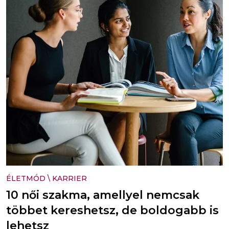
ÉLETMÓD
\
KARRIER
10 női szakma, amellyel nemcsak
többet kereshetsz, de boldogabb is
lehetsz