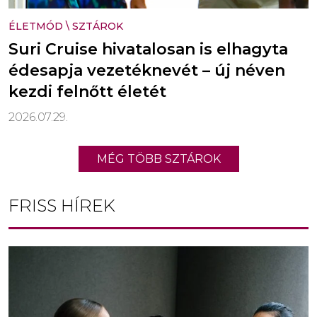
ÉLETMÓD
\
SZTÁROK
Suri Cruise hivatalosan is elhagyta
édesapja vezetéknevét – új néven
kezdi felnőtt életét
2026.07.29.
MÉG TÖBB SZTÁROK
FRISS HÍREK