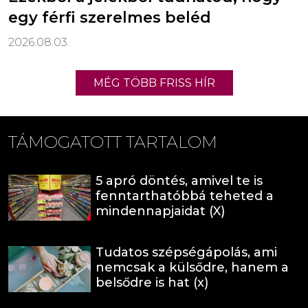
egy férfi szerelmes beléd
2026.08.03.
MÉG TÖBB FRISS HÍR
TÁMOGATOTT TARTALOM
5 apró döntés, amivel te is
fenntarthatóbbá teheted a
mindennapjaidat (X)
Tudatos szépségápolás, ami
nemcsak a külsődre, hanem a
belsődre is hat (x)