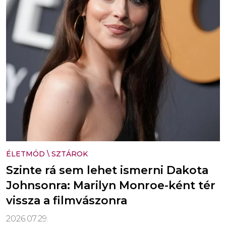
ÉLETMÓD
\
SZTÁROK
Szinte rá sem lehet ismerni Dakota
Johnsonra: Marilyn Monroe-ként tér
vissza a filmvászonra
2026.07.29.