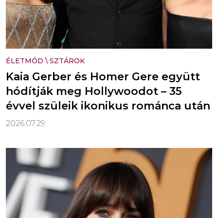
ÉLETMÓD
\
SZTÁROK
Kaia Gerber és Homer Gere együtt
hódítják meg Hollywoodot – 35
évvel szüleik ikonikus románca után
2026.07.29.