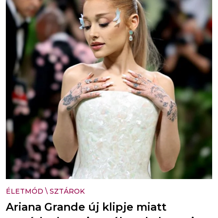
ÉLETMÓD
\
SZTÁROK
Ariana Grande új klipje miatt