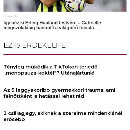
EZ IS ÉRDEKELHET
Tényleg működik a TikTokon terjedő
„menopauza-koktél”? Utánajártunk!
Az 5 leggyakoribb gyermekkori trauma, ami
felnőttként is hatással lehet rád
2 csillagjegy, akiknek a szerelme mindenkiénél
erősebb