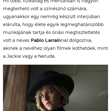
mi több, fizikailag és mentálisan is nagyon
megterhelő volt a színésznő számára,
ugyanakkor egy nemrég készült interjúban
elárulta, hogy élete egyik legmeghatározóbb
munkájának tartja és óriási megtiszteltetés
volt a neves
Pablo Larraín
nal dolgoznia,
akinek a nevéhez olyan filmek köthetőek, mint
a Jackie vagy a Neruda.