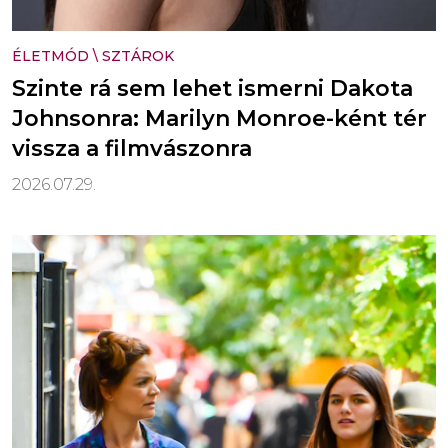
ÉLETMÓD
\
SZTÁROK
Szinte rá sem lehet ismerni Dakota
Johnsonra: Marilyn Monroe-ként tér
vissza a filmvászonra
2026.07.29.