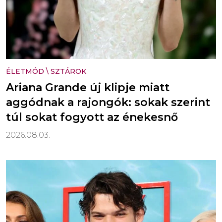
ÉLETMÓD
\
SZTÁROK
Ariana Grande új klipje miatt
aggódnak a rajongók: sokak szerint
túl sokat fogyott az énekesnő
2026.08.03.