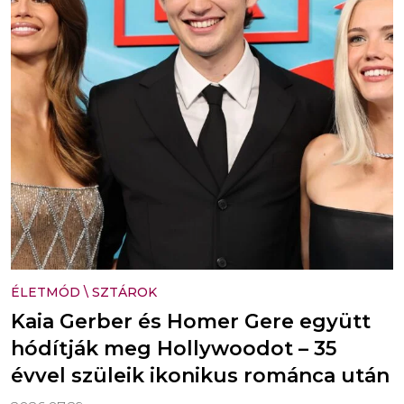
ÉLETMÓD
\
SZTÁROK
Kaia Gerber és Homer Gere együtt
hódítják meg Hollywoodot – 35
évvel szüleik ikonikus románca után