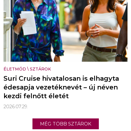
ÉLETMÓD
\
SZTÁROK
Suri Cruise hivatalosan is elhagyta
édesapja vezetéknevét – új néven
kezdi felnőtt életét
2026.07.29.
MÉG TÖBB SZTÁROK