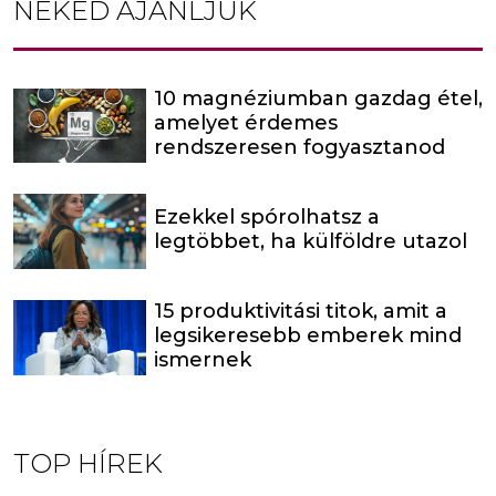
NEKED AJÁNLJUK
10 magnéziumban gazdag étel,
amelyet érdemes
rendszeresen fogyasztanod
Ezekkel spórolhatsz a
legtöbbet, ha külföldre utazol
15 produktivitási titok, amit a
legsikeresebb emberek mind
ismernek
TOP HÍREK