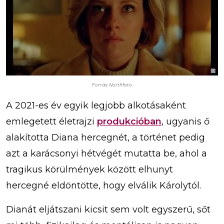
Forrás: Northfoto
A 2021-es év egyik legjobb alkotásaként
emlegetett életrajzi
produkcióban
, ugyanis ő
alakította Diana hercegnét, a történet pedig
azt a karácsonyi hétvégét mutatta be, ahol a
tragikus körülmények között elhunyt
hercegné eldöntötte, hogy elválik Károlytól.
Dianát eljátszani kicsit sem volt egyszerű, sőt