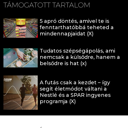
TÁMOGATOTT TARTALOM
5 apró döntés, amivel te is
fenntarthatóbbá teheted a
mindennapjaidat (X)
Tudatos szépségápolás, ami
nemcsak a külsődre, hanem a
belsődre is hat (x)
A futás csak a kezdet – így
segít életmódot váltani a
Nestlé és a SPAR ingyenes
programja (X)