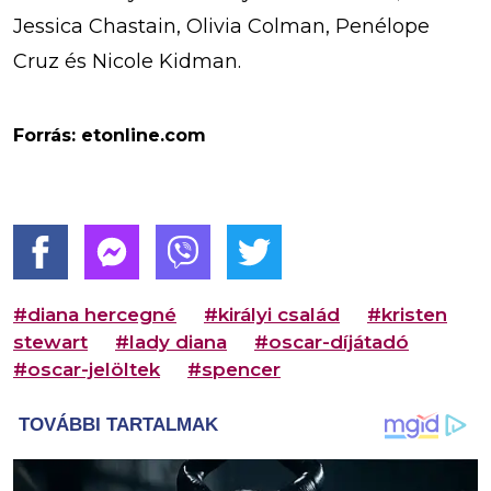
Jessica Chastain, Olivia Colman, Penélope
Cruz és Nicole Kidman.
Forrás: etonline.com
#diana hercegné
#királyi család
#kristen
stewart
#lady diana
#oscar-díjátadó
#oscar-jelöltek
#spencer