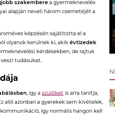
gjobb szakembere
a gyermeknevelés
lyai alapján neveli három csemetéjét a
ároméves képzésén sajátította el a
ból olyanok kerülnek ki, akik
évtizedek
yermeknevelési kérdésekben, de rajtuk
e veszi tudásukat.
N
dája
iabálásban
, így a
szülőket
is arra tanítja,
Ez alól azonban a gyerekek sem kivételek,
 kommunikáció, így normális hangon kell