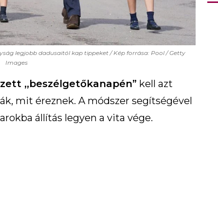
yság legjobb dadusaitól kap tippeket / Kép forrása: Pool / Getty
Images
zett ,,beszélgetőkanapén”
kell azt
ák, mit éreznek. A módszer segítségével
rokba állítás legyen a vita vége.