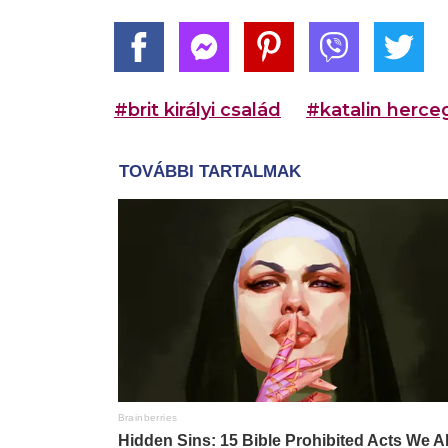
#brit királyi család
#katalin herce