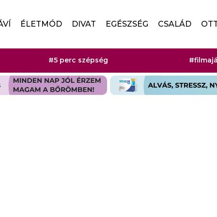
ÁVÍ
ÉLETMÓD
DIVAT
EGÉSZSÉG
CSALÁD
OT
#5 perc szépség
#filmaj