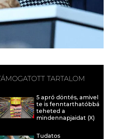
TÁMOGATOTT TARTALOM
5 apró döntés, amivel
te is fenntarthatóbbá
teheted a
mindennapjaidat (X)
Tudatos