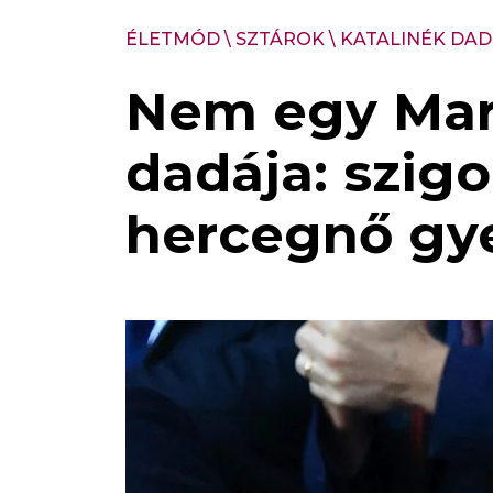
ÉLETMÓD
\
SZTÁROK
\
KATALINÉK DA
Nem egy Mary
dadája: szig
hercegnő gy