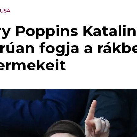
DUSA
 Poppins Katalin
orúan fogja a rákb
ermekeit