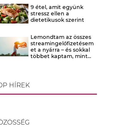
9 étel, amit együnk
stressz ellen a
dietetikusok szerint
Lemondtam az összes
streamingelőfizetésem
et a nyárra – és sokkal
többet kaptam, mint
amire számítottam
OP HÍREK
ÖZÖSSÉG