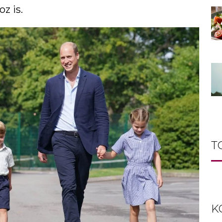
z is.
T
K