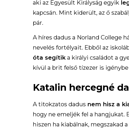
aki az Egyesült Királyság egyik
le
kapcsán. Mint kiderült, az ő szabá
pár.
A híres dadus a Norland College h
nevelés fortélyait. Ebből az iskolá
óta segítik
a királyi családot a g
kívül a brit felső tízezer is igényb
Katalin hercegné da
A titokzatos dadus
nem hisz a k
hogy ne emeljék fel a hangjukat. 
hiszen ha kiabálnak, megszakad a