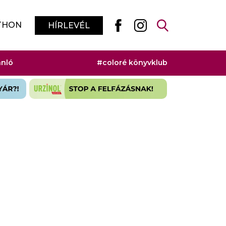
THON
HÍRLEVÉL
ánló
#coloré könyvklub