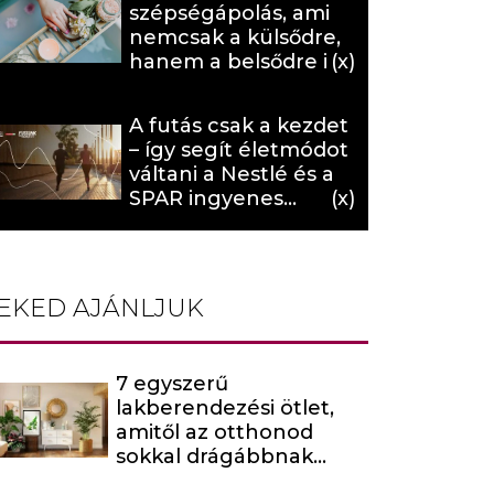
szépségápolás, ami
nemcsak a külsődre,
hanem a belsődre is
hat (x)
A futás csak a kezdet
– így segít életmódot
váltani a Nestlé és a
SPAR ingyenes
programja (X)
EKED AJÁNLJUK
7 egyszerű
lakberendezési ötlet,
amitől az otthonod
sokkal drágábbnak
tűnik