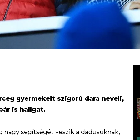
rceg gyermekeit szigorú dara neveli,
ár is hallgat.
g nagy segítségét veszik a dadusuknak,