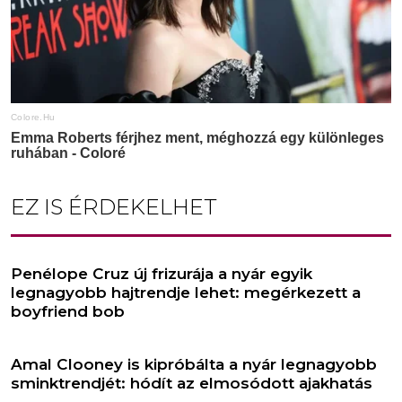
EZ IS ÉRDEKELHET
Penélope Cruz új frizurája a nyár egyik
legnagyobb hajtrendje lehet: megérkezett a
boyfriend bob
Amal Clooney is kipróbálta a nyár legnagyobb
sminktrendjét: hódít az elmosódott ajakhatás