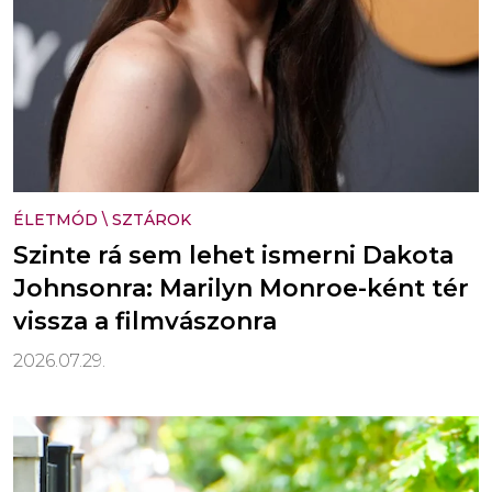
ÉLETMÓD
\
SZTÁROK
Szinte rá sem lehet ismerni Dakota
Johnsonra: Marilyn Monroe-ként tér
vissza a filmvászonra
2026.07.29.