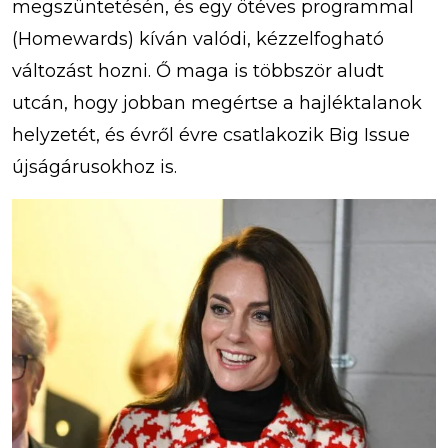
megszüntetésén, és egy ötéves programmal
(Homewards) kíván valódi, kézzelfogható
változást hozni. Ő maga is többször aludt
utcán, hogy jobban megértse a hajléktalanok
helyzetét, és évről évre csatlakozik Big Issue
újságárusokhoz is.