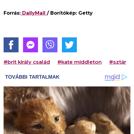
Forrás:
DailyMail
/ Borítókép: Getty
#brit király család
#kate middleton
#sztár