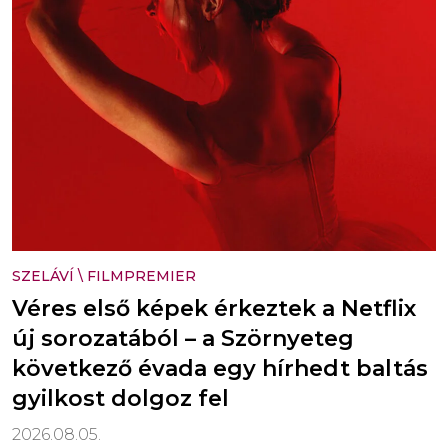
SZELÁVÍ
\
FILMPREMIER
Véres első képek érkeztek a Netflix
új sorozatából – a Szörnyeteg
következő évada egy hírhedt baltás
gyilkost dolgoz fel
2026.08.05.