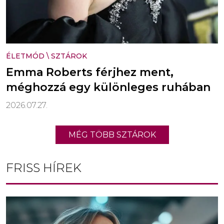
ÉLETMÓD
\
SZTÁROK
Emma Roberts férjhez ment,
méghozzá egy különleges ruhában
2026.07.27.
MÉG TÖBB SZTÁROK
FRISS HÍREK