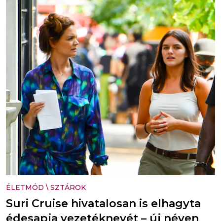
ÉLETMÓD
\
SZTÁROK
Suri Cruise hivatalosan is elhagyta
édesapja vezetéknevét – új néven