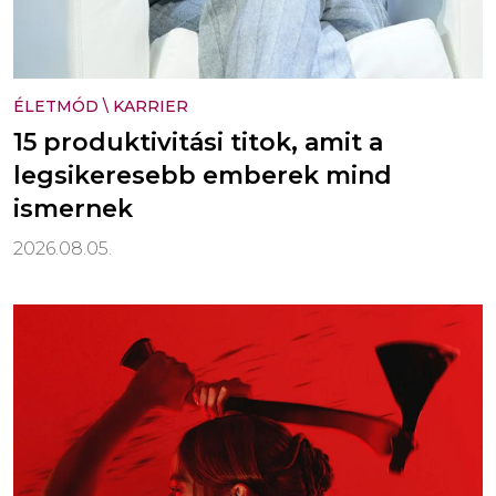
ÉLETMÓD
\
KARRIER
15 produktivitási titok, amit a
legsikeresebb emberek mind
ismernek
2026.08.05.