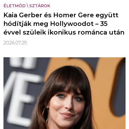
ÉLETMÓD
\
SZTÁROK
Kaia Gerber és Homer Gere együtt
hódítják meg Hollywoodot – 35
évvel szüleik ikonikus románca után
2026.07.29.