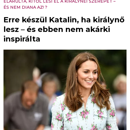
ELÁRULTA, KITŐL LESI EL A KIRÁLYNÉI SZEREPET –
ÉS NEM DIANA AZ! ?
Erre készül Katalin, ha királynő
lesz – és ebben nem akárki
inspirálta