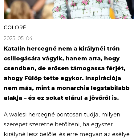
COLORÉ
2025. 05. 04.
Katalin hercegné nem a királynéi trón
csillogására vágyik, hanem arra, hogy
csendben, de erősen támogassa férjét,
ahogy Fülöp tette egykor. Inspirációja
nem más, mint a monarchia legstabilabb
alakja – és ez sokat elárul a jövőről is.
A walesi hercegné pontosan tudja, milyen
szerepet szeretne betölteni, ha egyszer
királyné lesz belőle, és erre megvan az esélye