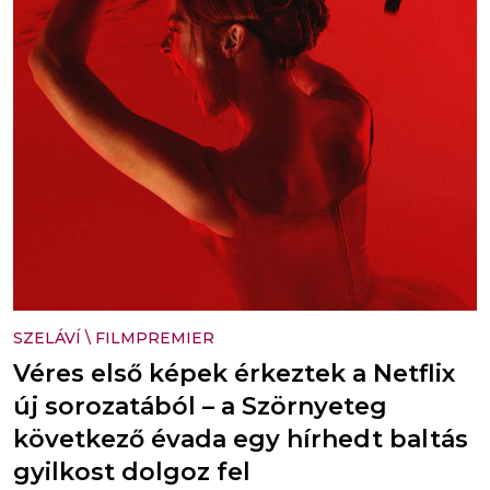
SZELÁVÍ
\
FILMPREMIER
Véres első képek érkeztek a Netflix
új sorozatából – a Szörnyeteg
következő évada egy hírhedt baltás
gyilkost dolgoz fel