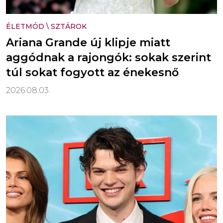
ÉLETMÓD
\
SZTÁROK
Ariana Grande új klipje miatt
aggódnak a rajongók: sokak szerint
túl sokat fogyott az énekesnő
2026.08.03.