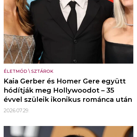
ÉLETMÓD
\
SZTÁROK
Kaia Gerber és Homer Gere együtt
hódítják meg Hollywoodot – 35
évvel szüleik ikonikus románca után
2026.07.29.