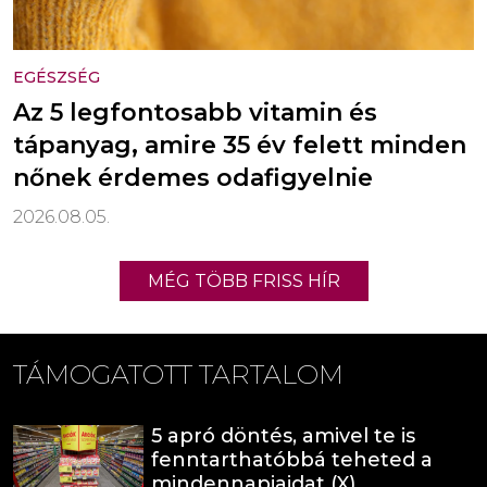
EGÉSZSÉG
Az 5 legfontosabb vitamin és
tápanyag, amire 35 év felett minden
nőnek érdemes odafigyelnie
2026.08.05.
MÉG TÖBB FRISS HÍR
TÁMOGATOTT TARTALOM
5 apró döntés, amivel te is
fenntarthatóbbá teheted a
mindennapjaidat (X)