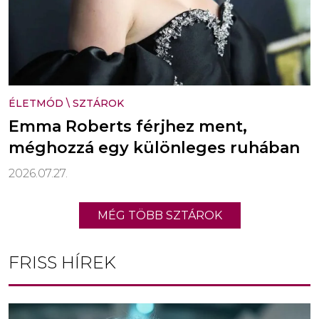
ÉLETMÓD
\
SZTÁROK
Emma Roberts férjhez ment,
méghozzá egy különleges ruhában
2026.07.27.
MÉG TÖBB SZTÁROK
FRISS HÍREK