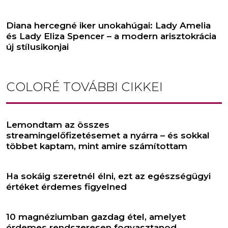
Diana hercegné iker unokahúgai: Lady Amelia
és Lady Eliza Spencer – a modern arisztokrácia
új stílusikonjai
COLORÉ
TOVÁBBI CIKKEI
Lemondtam az összes
streamingelőfizetésemet a nyárra – és sokkal
többet kaptam, mint amire számítottam
Ha sokáig szeretnél élni, ezt az egészségügyi
értéket érdemes figyelned
10 magnéziumban gazdag étel, amelyet
érdemes rendszeresen fogyasztanod