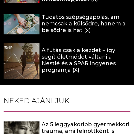
Tudatos szépségápolás, ami
nemcsak a külsődre, hanem a
belsődre is hat (x)
A futás csak a kezdet – így
segít életmódot váltani a
Nestlé és a SPAR ingyenes
programja (X)
NEKED AJÁNLJUK
Az 5 leggyakoribb gyermekkori
trauma, ami felnőttként is