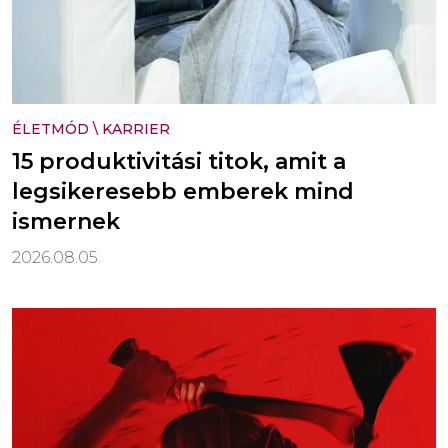
ÉLETMÓD
\
KARRIER
15 produktivitási titok, amit a
legsikeresebb emberek mind
ismernek
2026.08.05.