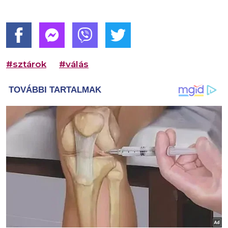
#sztárok
#válás