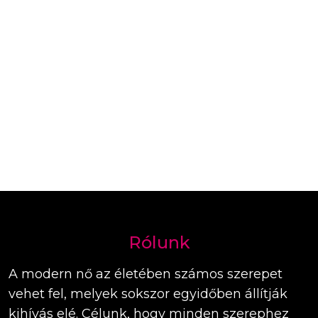
Rólunk
A modern nő az életében számos szerepet
vehet fel, melyek sokszor egyidőben állítják
kihívás elé. Célunk, hogy minden szerephez