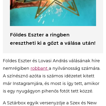
Földes Eszter a ringben
eresztheti ki a gőzt a válása után!
Földes Eszter és Lovasi András válásának híre
nemrégiben
robbant
a nyilvánosság számára.
A színésznő azóta is számos idézetet kitett
már Instagramjára, és most is így tett, amikor
is egy nyugágyon pihenős fotót tett közzé.
A Sztárbox egyik versenyzője a Szex és New