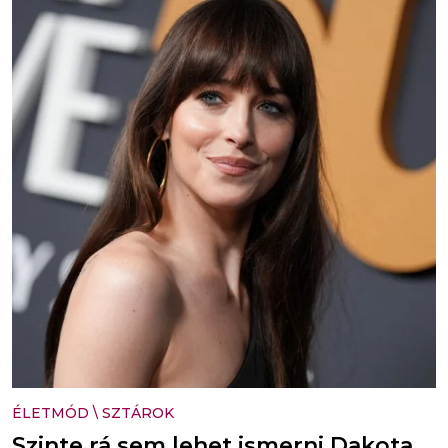
ÉLETMÓD
\
SZTÁROK
Szinte rá sem lehet ismerni Dakota