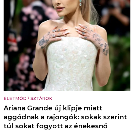
ÉLETMÓD
\
SZTÁROK
Ariana Grande új klipje miatt
aggódnak a rajongók: sokak szerint
túl sokat fogyott az énekesnő