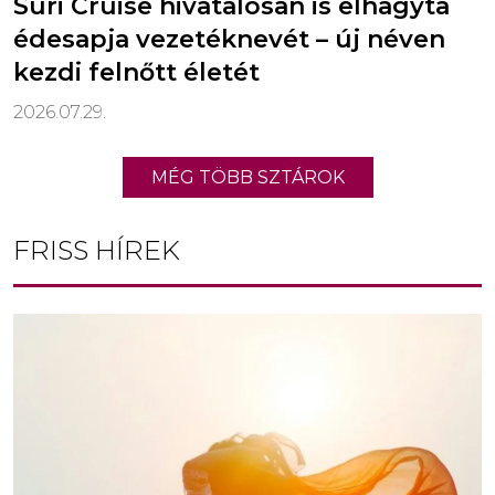
Suri Cruise hivatalosan is elhagyta
édesapja vezetéknevét – új néven
kezdi felnőtt életét
2026.07.29.
MÉG TÖBB SZTÁROK
FRISS HÍREK