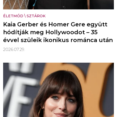
ÉLETMÓD
\
SZTÁROK
Kaia Gerber és Homer Gere együtt
hódítják meg Hollywoodot – 35
évvel szüleik ikonikus románca után
2026.07.29.