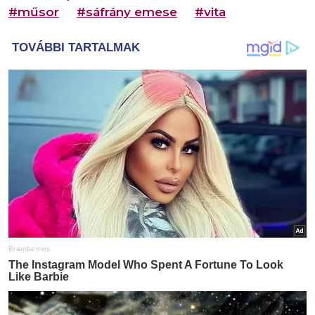
#műsor
#sáfrány emese
#vita