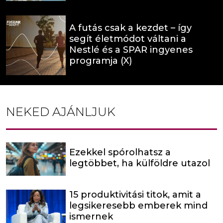
A futás csak a kezdet – így
segít életmódot váltani a
Nestlé és a SPAR ingyenes
programja (X)
NEKED AJÁNLJUK
Ezekkel spórolhatsz a
legtöbbet, ha külföldre utazol
15 produktivitási titok, amit a
legsikeresebb emberek mind
ismernek