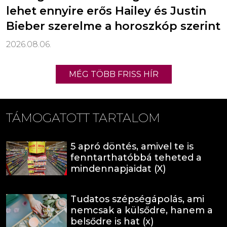
lehet ennyire erős Hailey és Justin
Bieber szerelme a horoszkóp szerint
2026.08.06.
MÉG TÖBB FRISS HÍR
TÁMOGATOTT TARTALOM
5 apró döntés, amivel te is
fenntarthatóbbá teheted a
mindennapjaidat (X)
Tudatos szépségápolás, ami
nemcsak a külsődre, hanem a
belsődre is hat (x)