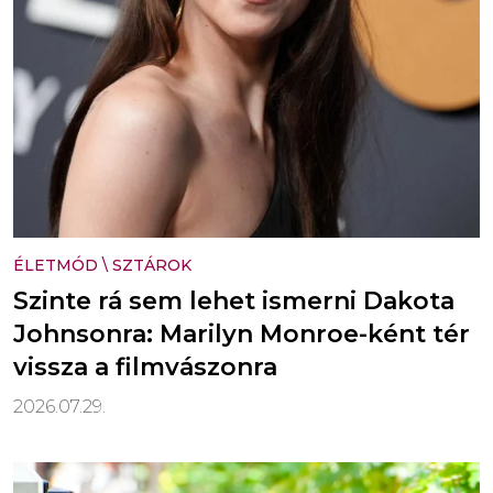
ÉLETMÓD
\
SZTÁROK
Szinte rá sem lehet ismerni Dakota
Johnsonra: Marilyn Monroe-ként tér
vissza a filmvászonra
2026.07.29.