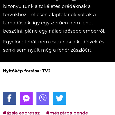
bizonyultunk a tökéletes prédáknak a
tervükhöz. Teljesen alaptalanok voltak a
támadásaik, így egyszerűen nem lehet
beszélni, pláne egy nálad idősebb emberről.
Egyelőre tehát nem csitulnak a kedélyek és
senki sem nyúlt még a fehér zászlóért.
Nyitókép forrása: TV2
#ázsia expressz
#mészáros bende