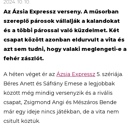
2024. 10. 10.
Az Ázsia Expressz verseny. A műsorban
szereplő párosok vállalják a kalandokat
és a többi párossal való küzdelmet. Két
csapat között azonban eldurvult a vita és
azt sem tudni, hogy valaki meglengeti-e a
fehér zászlót.
A héten véget ér az
Ázsia Expressz
5. szériája.
Béres Anett és Sáfrány Emese a legjobbak
között még mindig versenyzik és a rivális
csapat, Zsigmond Angi és Mészáros Bende
már egy ideje nincs játékban, de a vita nem
csitult köztük.