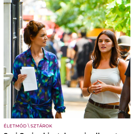
ÉLETMÓD
\
SZTÁROK