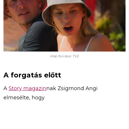
Kép forrása: TV2
A forgatás előtt
A
Story magazin
nak Zsigmond Angi
elmesélte, hogy