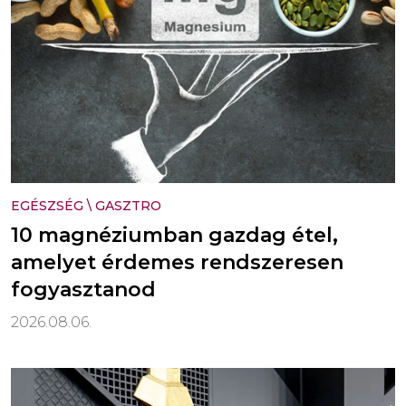
EGÉSZSÉG
\
GASZTRO
10 magnéziumban gazdag étel,
amelyet érdemes rendszeresen
fogyasztanod
2026.08.06.