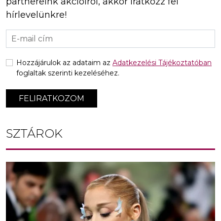
partnereink akcióiról, akkor iratkozz fel
hírlevelünkre!
Hozzájárulok az adataim az
Adatkezelési Tájékoztatóban
foglaltak szerinti kezeléséhez.
FELIRATKOZOM
SZTÁROK