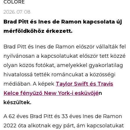
COLORÉ
2026. 07. 08.
Brad Pitt és Ines de Ramon kapcsolata új
mérföldkőhöz érkezett.
Brad Pitt és Ines de Ramon először vállalták fel
nyilvánosan a kapcsolatukat először tett közzé
olyan közös fotókat, amelyekkel gyakorlatilag
hivatalossá tették románcukat a közösségi
médiában. A képek
Taylor Swift és Travis
Kelce fényűző New York-i esküvőjé
n
készültek.
A 62 éves Brad Pitt és 33 éves Ines de Ramon
2022 óta alkotnak egy párt, ám kapcsolatukat