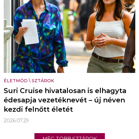
ÉLETMÓD
\
SZTÁROK
Suri Cruise hivatalosan is elhagyta
édesapja vezetéknevét – új néven
kezdi felnőtt életét
2026.07.29.
MÉG TÖBB SZTÁROK