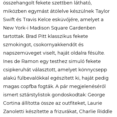
összehangolt fekete szettben látható,
miközben egymást átölelve készülnek Taylor
Swift és Travis Kelce esküvőjére, amelyet a
New York-i Madison Square Gardenben
tartottak. Brad Pitt klasszikus fekete
szmokingot, csokornyakkendőt és
napszemüveget viselt, haját oldalra fésülte.
Ines de Ramon egy testhez simuló fekete
csipkeruhát választott, amelyet könnycsepp
alakú fülbevalókkal egészített ki, haját pedig
magas copfba fogták. A pár megjelenéséről
ismert sztárstylistok gondoskodtak: George
Cortina állította össze az outfiteket, Laurie
Zanoletti készítette a frizurákat, Charlie Riddle