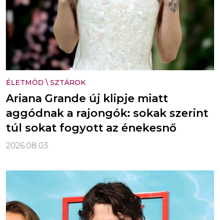
ÉLETMÓD
\
SZTÁROK
Ariana Grande új klipje miatt
aggódnak a rajongók: sokak szerint
túl sokat fogyott az énekesnő
2026.08.03.