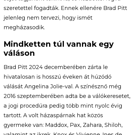
szeretettel fogadták. Ennek ellenére Brad Pitt
jelenleg nem tervezi, hogy ismét
megházasodik.
Mindketten túl vannak egy
váláson
Brad Pitt 2024 decemberében zárta le
hivatalosan is hosszú éveken át húzódó
válását Angelina Jolie-val. A színésznő még
2016 szeptemberében adta be a válókeresetet,
a jogi procedúra pedig több mint nyolc évig
tartott. A volt házaspárnak hat közös
gyermeke van: Maddox, Pax, Zahara, Shiloh,
valamint az ikrek, Knox és Vivienne. Ines de