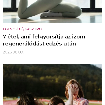
EGÉSZSÉG
\
GASZTRO
7 étel, ami felgyorsítja az izom
regenerálódást edzés után
2026.08.09.