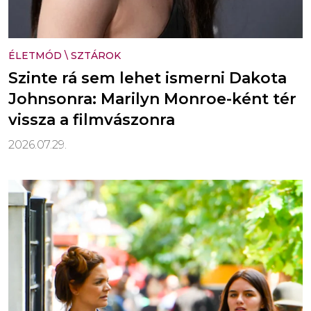
ÉLETMÓD
\
SZTÁROK
Szinte rá sem lehet ismerni Dakota
Johnsonra: Marilyn Monroe-ként tér
vissza a filmvászonra
2026.07.29.