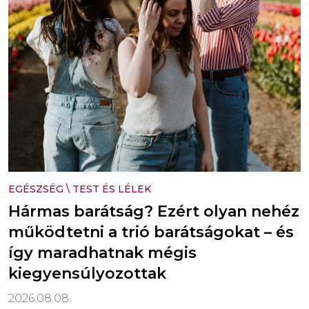
EGÉSZSÉG
\
TEST ÉS LÉLEK
Hármas barátság? Ezért olyan nehéz
működtetni a trió barátságokat – és
így maradhatnak mégis
kiegyensúlyozottak
2026.08.08.