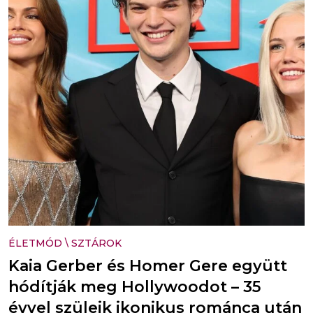
ÉLETMÓD
\
SZTÁROK
Kaia Gerber és Homer Gere együtt
hódítják meg Hollywoodot – 35
évvel szüleik ikonikus románca után