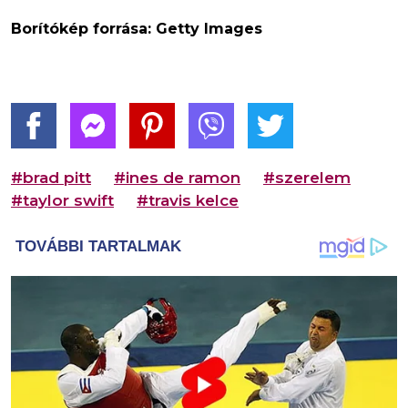
Borítókép forrása: Getty Images
#brad pitt
#ines de ramon
#szerelem
#taylor swift
#travis kelce