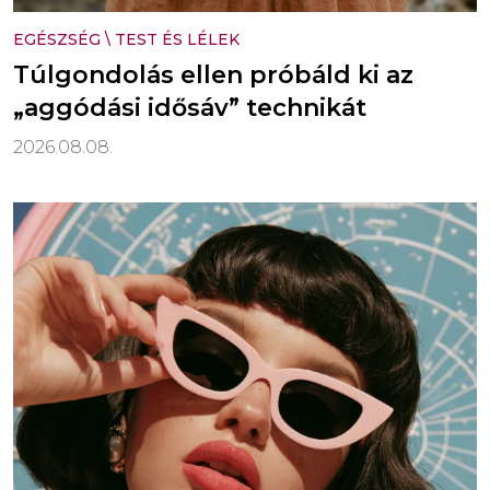
EGÉSZSÉG
\
TEST ÉS LÉLEK
Túlgondolás ellen próbáld ki az
„aggódási idősáv” technikát
2026.08.08.