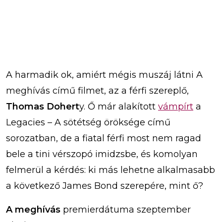
A harmadik ok, amiért mégis muszáj látni A
meghívás című filmet, az a férfi szereplő,
Thomas Dohert
y. Ő már alakított
vámpírt
a
Legacies – A sötétség öröksége című
sorozatban, de a fiatal férfi most nem ragad
bele a tini vérszopó imidzsbe, és komolyan
felmerül a kérdés: ki más lehetne alkalmasabb
a következő James Bond szerepére, mint ő?
A meghívás
premierdátuma szeptember