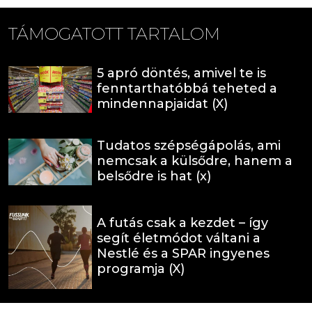
TÁMOGATOTT TARTALOM
5 apró döntés, amivel te is
fenntarthatóbbá teheted a
mindennapjaidat (X)
Tudatos szépségápolás, ami
nemcsak a külsődre, hanem a
belsődre is hat (x)
A futás csak a kezdet – így
segít életmódot váltani a
Nestlé és a SPAR ingyenes
programja (X)