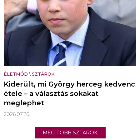
ÉLETMÓD
\
SZTÁROK
Kiderült, mi György herceg kedvenc
étele – a választás sokakat
meglephet
2026.07.26.
MÉG TÖBB SZTÁROK