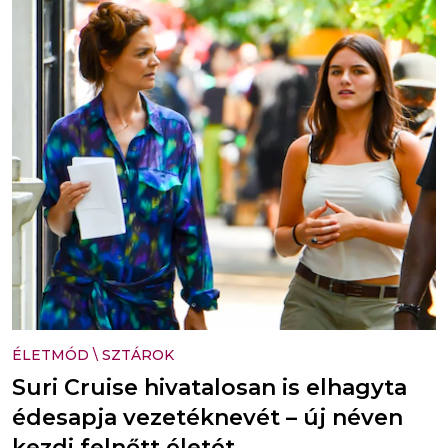
ÉLETMÓD
\
SZTÁROK
Suri Cruise hivatalosan is elhagyta
édesapja vezetéknevét – új néven
kezdi felnőtt életét