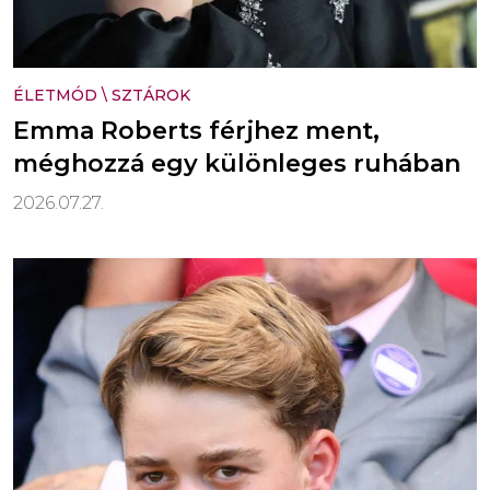
ÉLETMÓD
\
SZTÁROK
Emma Roberts férjhez ment,
méghozzá egy különleges ruhában
2026.07.27.