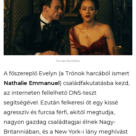
Forrás: Northfoto
A főszereplő Evelyn (a Trónok harcából ismert
Nathalie Emmanuel
) családfakutatásba kezd,
az interneten fellelhető DNS-teszt
segítségével. Ezután felkeresi őt egy kissé
agresszív és furcsa férfi, akitől megtudja,
nagyon gazdag családtagjai élnek Nagy-
Britanniában, és a New York-i lány meghívást