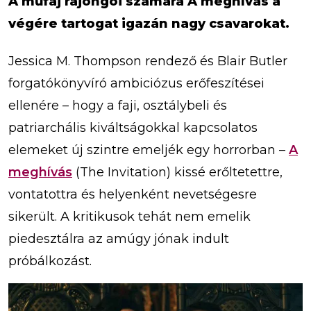
A műfaj rajongói számára A meghívás a
végére tartogat igazán nagy csavarokat.
Jessica M. Thompson rendező és Blair Butler
forgatókönyvíró ambiciózus erőfeszítései
ellenére – hogy a faji, osztálybeli és
patriarchális kiváltságokkal kapcsolatos
elemeket új szintre emeljék egy horrorban –
A
meghívás
(The Invitation) kissé erőltetettre,
vontatottra és helyenként nevetségesre
sikerült. A kritikusok tehát nem emelik
piedesztálra az amúgy jónak indult
próbálkozást.