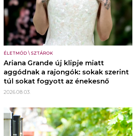
ÉLETMÓD
\
SZTÁROK
Ariana Grande új klipje miatt
aggódnak a rajongók: sokak szerint
túl sokat fogyott az énekesnő
2026.08.03.