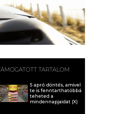
TÁMOGATOTT TARTALOM
5 apró döntés, amivel
te is fenntarthatóbbá
teheted a
mindennapjaidat (X)