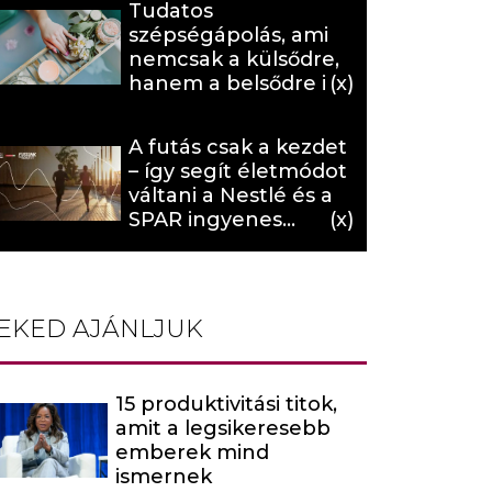
Tudatos
szépségápolás, ami
nemcsak a külsődre,
hanem a belsődre is
hat (x)
A futás csak a kezdet
– így segít életmódot
váltani a Nestlé és a
SPAR ingyenes
programja (X)
EKED AJÁNLJUK
15 produktivitási titok,
amit a legsikeresebb
emberek mind
ismernek