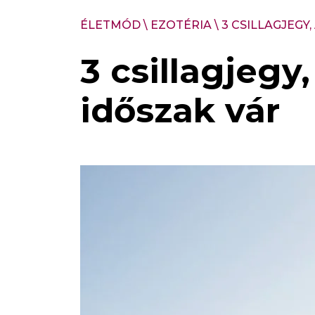
ÉLETMÓD
\
EZOTÉRIA
\
3 CSILLAGJEGY
3 csillagjegy
időszak vár