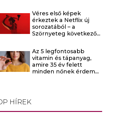
Véres első képek
érkeztek a Netflix új
sorozatából – a
Szörnyeteg következő
évada egy hírhedt
baltás gyilkost dolgoz
Az 5 legfontosabb
fel
vitamin és tápanyag,
amire 35 év felett
minden nőnek érdemes
odafigyelnie
OP HÍREK