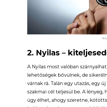
fot
2. Nyilas – kiteljes
A Nyilas most valóban szárnyalhat
lehetőségek bővülnek, de sikerélm
várnak rá. Talán egy utazás, egy ú
szakmai cél teljesül be. A lényeg
úgy élhet, ahogy szeretne, kötött