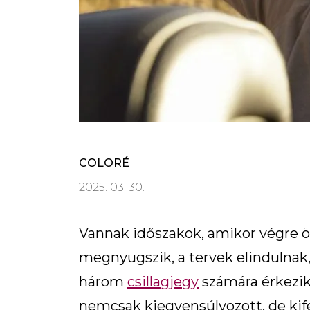
COLORÉ
2025. 03. 30.
Vannak időszakok, amikor végre ös
megnyugszik, a tervek elindulnak,
három
csillagjegy
számára érkezik 
nemcsak kiegyensúlyozott, de kife