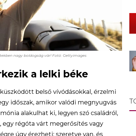
etekben nagy boldogság vár! Fotó: Gettyimages
kezik a lelki béke
küszködött belső vívódásokkal, érzelmi
T
 egy időszak, amikor valódi megnyugvás
mónia alakulhat ki, legyen szó családról,
t, egy régóta várt megerősítés vagy
égre úgy érezheti: szeretve van, és