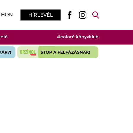
THON
HÍRLEVÉL
ánló
#coloré könyvklub