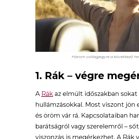
Három csillagjegyre a következő h
1. Rák – végre megér
A
Rák
az elmúlt időszakban sokat 
hullámzásokkal. Most viszont jön
és öröm vár rá. Kapcsolataiban har
barátságról vagy szerelemről – ső
viszonzás is megérkezhet. A Rák v