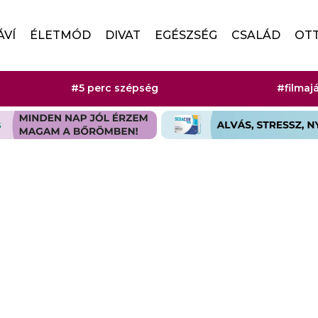
ÁVÍ
ÉLETMÓD
DIVAT
EGÉSZSÉG
CSALÁD
OT
#5 perc szépség
#filmaj