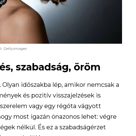
ó: Gettyimages
edés, szabadság, öröm
. Olyan időszakba lép, amikor nemcsak a
ények és pozitív visszajelzések is
j szerelem vagy egy régóta vágyott
, hogy most igazán önazonos lehet: végre
ségek nélkül. És ez a szabadságérzet