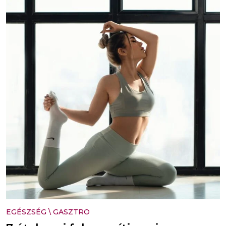
EGÉSZSÉG
\
GASZTRO