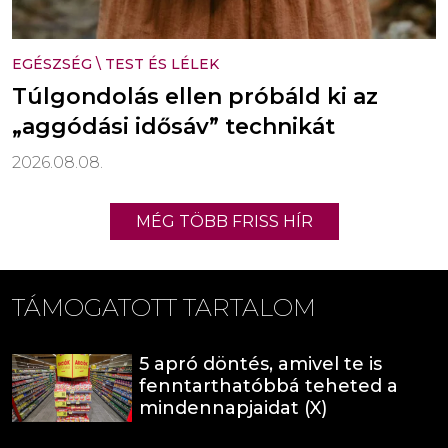
EGÉSZSÉG
\
TEST ÉS LÉLEK
Túlgondolás ellen próbáld ki az
„aggódási idősáv” technikát
2026.08.08.
MÉG TÖBB FRISS HÍR
TÁMOGATOTT TARTALOM
5 apró döntés, amivel te is
fenntarthatóbbá teheted a
mindennapjaidat (X)