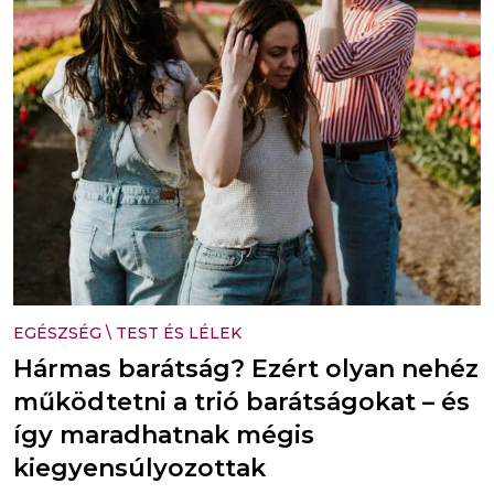
EGÉSZSÉG
\
TEST ÉS LÉLEK
Hármas barátság? Ezért olyan nehéz
működtetni a trió barátságokat – és
így maradhatnak mégis
kiegyensúlyozottak