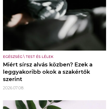
EGÉSZSÉG
\
TEST ÉS LÉLEK
Miért sírsz alvás közben? Ezek a
leggyakoribb okok a szakértők
szerint
2026.07.08.