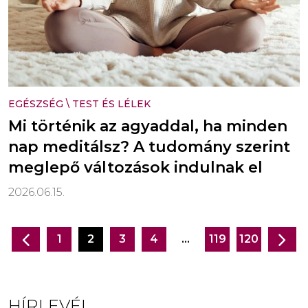
EGÉSZSÉG
\
TEST ÉS LÉLEK
Mi történik az agyaddal, ha minden
nap meditálsz? A tudomány szerint
meglepő változások indulnak el
2026.06.15.
1
2
3
4
…
119
120
Bejegyzés
navigáció
HÍRLEVÉL