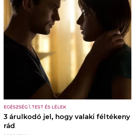
EGÉSZSÉG
\
TEST ÉS LÉLEK
3 árulkodó jel, hogy valaki féltékeny
rád