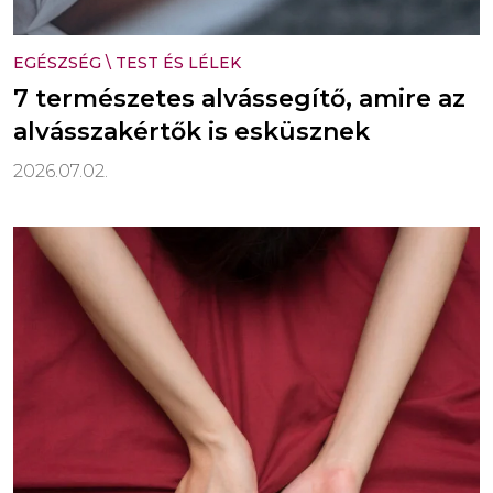
EGÉSZSÉG
\
TEST ÉS LÉLEK
7 természetes alvássegítő, amire az
alvásszakértők is esküsznek
2026.07.02.