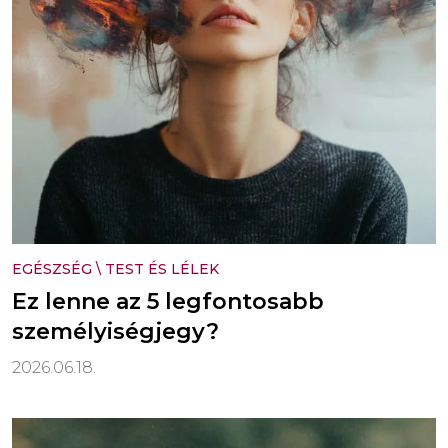
EGÉSZSÉG
\
TEST ÉS LÉLEK
Ez lenne az 5 legfontosabb
személyiségjegy?
2026.06.18.