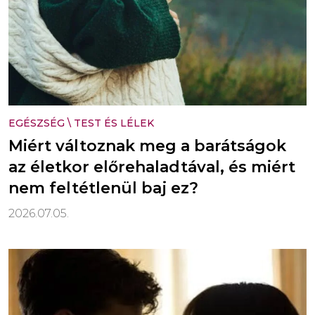
EGÉSZSÉG
\
TEST ÉS LÉLEK
Miért változnak meg a barátságok
az életkor előrehaladtával, és miért
nem feltétlenül baj ez?
2026.07.05.