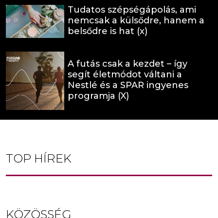
Tudatos szépségápolás, ami
nemcsak a külsődre, hanem a
belsődre is hat (x)
A futás csak a kezdet – így
segít életmódot váltani a
Nestlé és a SPAR ingyenes
programja (X)
TOP HÍREK
KÖZÖSSÉG