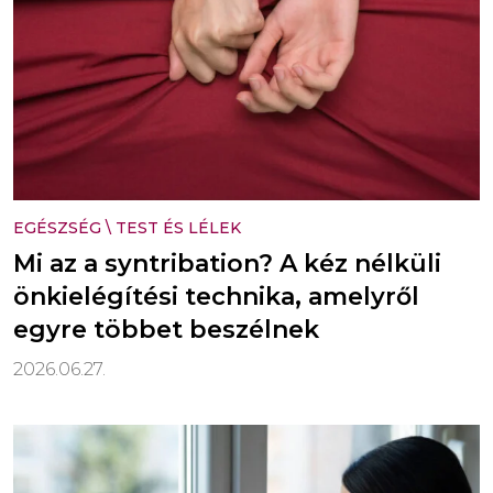
EGÉSZSÉG
\
TEST ÉS LÉLEK
Mi az a syntribation? A kéz nélküli
önkielégítési technika, amelyről
egyre többet beszélnek
2026.06.27.