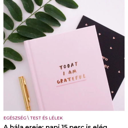
EGÉSZSÉG
\
TEST ÉS LÉLEK
A hála ereje: napi 15 perc is elég