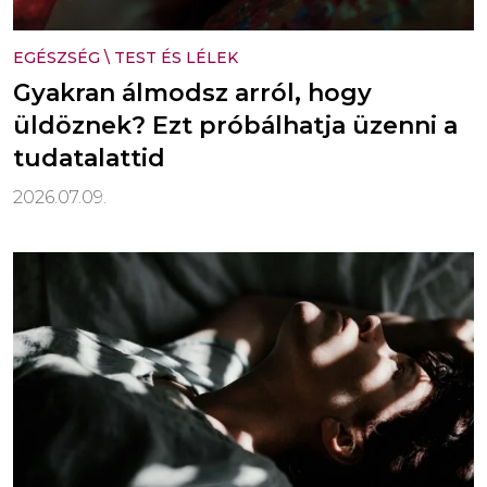
EGÉSZSÉG
\
TEST ÉS LÉLEK
Gyakran álmodsz arról, hogy
üldöznek? Ezt próbálhatja üzenni a
tudatalattid
2026.07.09.