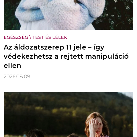
EGÉSZSÉG
\
TEST ÉS LÉLEK
Az áldozatszerep 11 jele – így
védekezhetsz a rejtett manipuláció
ellen
2026.08.09.