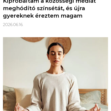
Kipróbáltam a közösségi médiát
meghódító színsétát, és újra
gyereknek éreztem magam
2026.06.16.