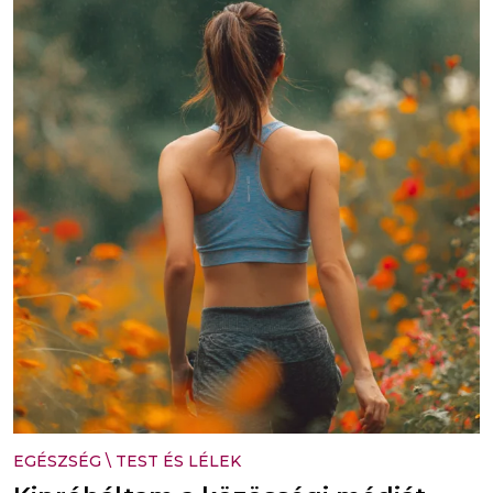
EGÉSZSÉG
\
TEST ÉS LÉLEK