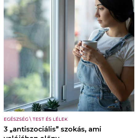
EGÉSZSÉG
\
TEST ÉS LÉLEK
3 „antiszociális” szokás, ami