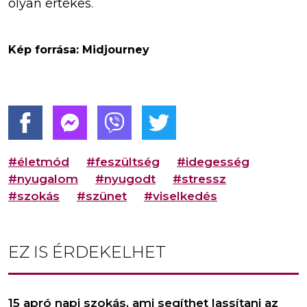
olyan értékes.
Kép forrása: Midjourney
#életmód
#feszültség
#idegesség
#nyugalom
#nyugodt
#stressz
#szokás
#szünet
#viselkedés
EZ IS ÉRDEKELHET
15 apró napi szokás, ami segíthet lassítani az