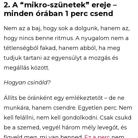
2. A “mikro-szünetek” ereje –
minden órában 1 perc csend
Nem az a baj, hogy sok a dolgunk, hanem az,
hogy nincs benne ritmus. A nyugalom nem a
tétlenségből fakad, hanem abból, ha meg
tudjuk tartani az egyensúlyt a mozgás és
megállás között.
Hogyan csináld?
Állíts be óránként egy emlékeztetőt – de ne
munkára, hanem csendre. Egyetlen perc. Nem
kell felállni, nem kell gondolkodni. Csak csukd
be a szemed, vegyél három mély levegőt, és
figyeld meg, mi van benned.
Ez a perc
nem