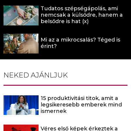
Tudatos szépségápolás, ami
nemcsak a külsődre, hanem a
belsődre is hat (x)
Mi az a mikrocsalás? Téged is
érint?
NEKED AJÁNLJUK
15 produktivitási titok, amit a
legsikeresebb emberek mind
ismernek
Véres első képek érkeztek a