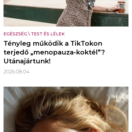
EGÉSZSÉG
\
TEST ÉS LÉLEK
Tényleg működik a TikTokon
terjedő „menopauza-koktél”?
Utánajártunk!
2026.08.04.