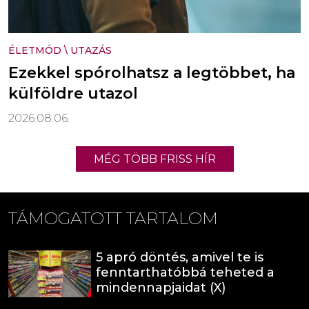
ÉLETMÓD
\
UTAZÁS
Ezekkel spórolhatsz a legtöbbet, ha
külföldre utazol
2026.08.06.
MÉG TÖBB FRISS HÍR
TÁMOGATOTT TARTALOM
5 apró döntés, amivel te is
fenntarthatóbbá teheted a
mindennapjaidat (X)