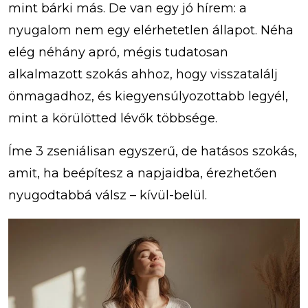
mint bárki más. De van egy jó hírem: a
nyugalom nem egy elérhetetlen állapot. Néha
elég néhány apró, mégis tudatosan
alkalmazott szokás ahhoz, hogy visszatalálj
önmagadhoz, és kiegyensúlyozottabb legyél,
mint a körülötted lévők többsége.
Íme 3 zseniálisan egyszerű, de hatásos szokás,
amit, ha beépítesz a napjaidba, érezhetően
nyugodtabbá válsz – kívül-belül.