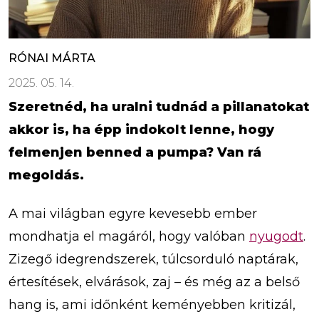
RÓNAI MÁRTA
2025. 05. 14.
Szeretnéd, ha uralni tudnád a pillanatokat
akkor is, ha épp indokolt lenne, hogy
felmenjen benned a pumpa? Van rá
megoldás.
A mai világban egyre kevesebb ember
mondhatja el magáról, hogy valóban
nyugodt
.
Zizegő idegrendszerek, túlcsorduló naptárak,
értesítések, elvárások, zaj – és még az a belső
hang is, ami időnként keményebben kritizál,