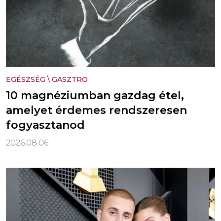
EGÉSZSÉG
\
GASZTRO
10 magnéziumban gazdag étel,
amelyet érdemes rendszeresen
fogyasztanod
2026.08.06.