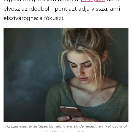
elvesz az idődből – pont azt adja vissza, ami
elszivárogna: a fókuszt.
Az üzenetek, értesítések jönnek, mennek, de neked nem kell azonnal