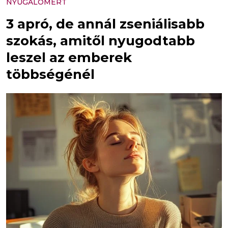
NYUGALOMÉRT
3 apró, de annál zseniálisabb
szokás, amitől nyugodtabb
leszel az emberek
többségénél