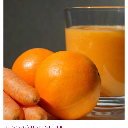
EGÉSZSÉG
\
TEST ÉS LÉLEK