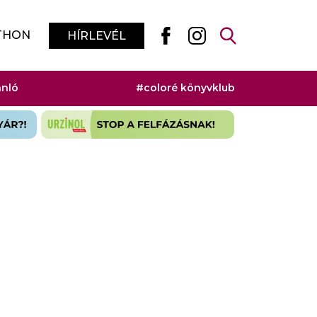
THON
HÍRLEVÉL
ánló
#coloré könyvklub