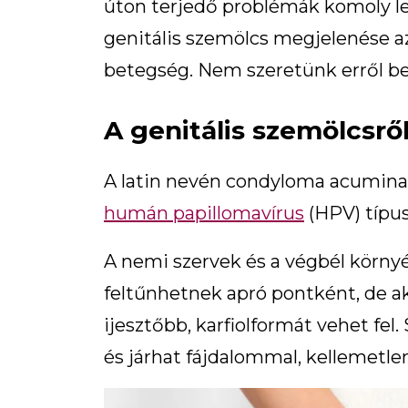
úton terjedő problémák komoly le
genitális szemölcs megjelenése a
betegség. Nem szeretünk erről bes
A genitális szemölcsrő
A latin nevén condyloma acuminat
humán papillomavírus
(HPV) típusa
A nemi szervek és a végbél körny
feltűnhetnek apró pontként, de ak
ijesztőbb, karfiolformát vehet fe
és járhat fájdalommal, kellemetlen