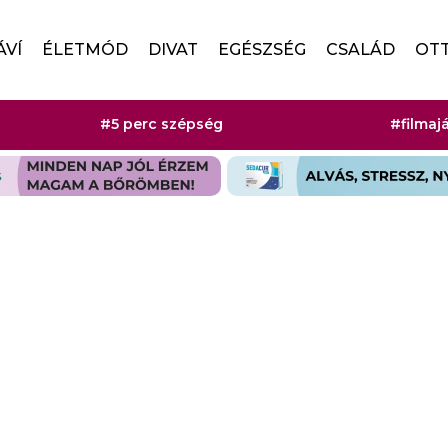
ÁVÍ
ÉLETMÓD
DIVAT
EGÉSZSÉG
CSALÁD
OT
#5 perc szépség
#filmaj