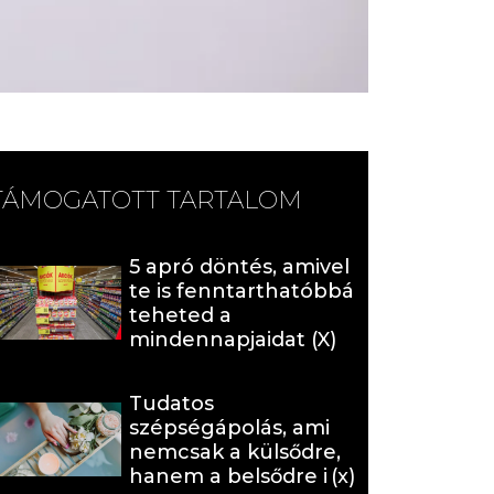
TÁMOGATOTT TARTALOM
5 apró döntés, amivel
te is fenntarthatóbbá
teheted a
mindennapjaidat (X)
Tudatos
szépségápolás, ami
nemcsak a külsődre,
hanem a belsődre is