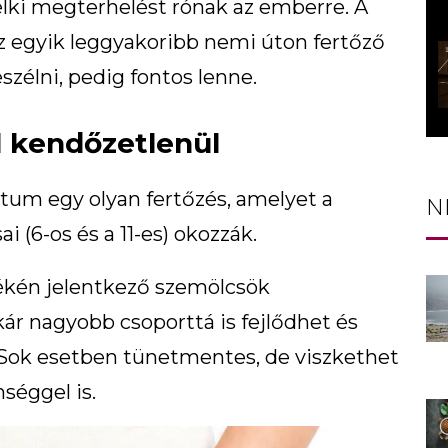
lki megterhelést rónak az emberre. A
z egyik leggyakoribb nemi úton fertőző
zélni, pedig fontos lenne.
l kendőzetlenül
um egy olyan fertőzés, amelyet a
N
i (6-os és a 11-es) okozzák.
ékén jelentkező szemölcsök
ár nagyobb csoporttá is fejlődhet és
l. Sok esetben tünetmentes, de viszkethet
séggel is.