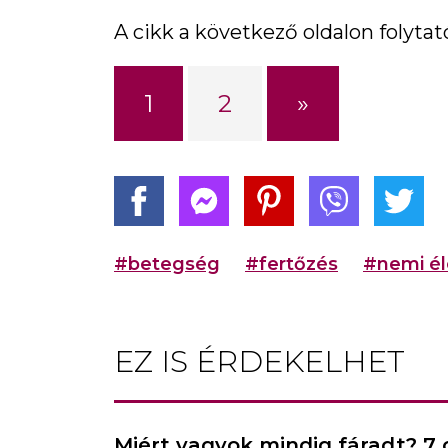
A cikk a következő oldalon folytató
»
1
2
#betegség
#fertőzés
#nemi él
EZ IS ÉRDEKELHET
Miért vagyok mindig fáradt? 7 