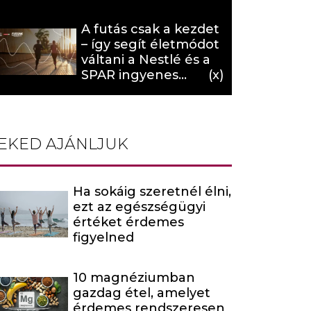
hat (x)
A futás csak a kezdet
– így segít életmódot
váltani a Nestlé és a
SPAR ingyenes
programja (X)
EKED AJÁNLJUK
Ha sokáig szeretnél élni,
ezt az egészségügyi
értéket érdemes
figyelned
10 magnéziumban
gazdag étel, amelyet
érdemes rendszeresen