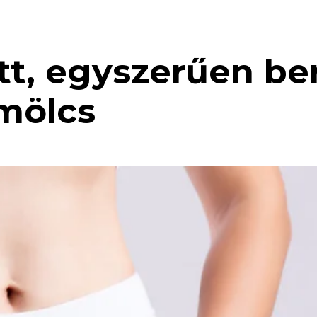
, egyszerűen ber
emölcs