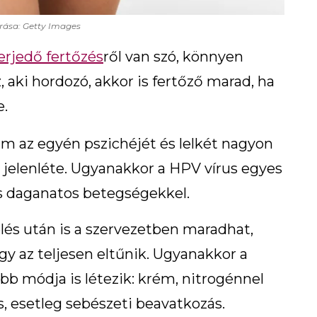
rása: Getty Images
erjedő fertőzés
ről van szó, könnyen
 aki hordozó, akkor is fertőző marad, ha
e.
m az egyén pszichéjét és lelkét nagyon
s jelenléte. Ugyanakkor a HPV vírus egyes
s daganatos betegségekkel.
lés után is a szervezetben maradhat,
ogy az teljesen eltűnik. Ugyanakkor a
bb módja is létezik: krém, nitrogénnel
s, esetleg sebészeti beavatkozás.