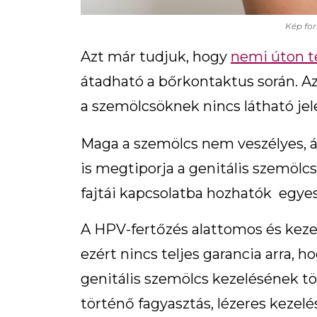
Kép for
Azt már tudjuk, hogy
nemi úton t
átadható a bőrkontaktus során. Az,
a szemölcsöknek nincs látható jel
Maga a szemölcs nem veszélyes, á
is megtiporja a genitális szemölc
fajtái kapcsolatba hozhatók egye
A HPV-fertőzés alattomos és keze
ezért nincs teljes garancia arra, h
genitális szemölcs kezelésének tö
történő fagyasztás, lézeres kezelé