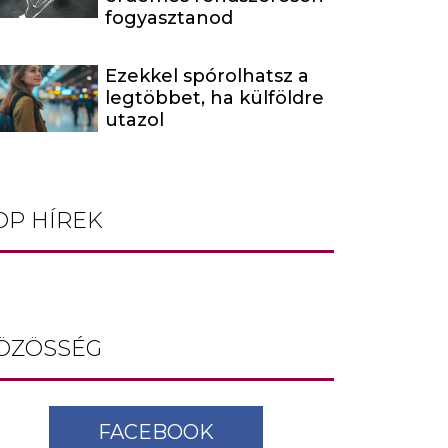
fogyasztanod
Ezekkel spórolhatsz a
legtöbbet, ha külföldre
utazol
OP HÍREK
ÖZÖSSÉG
FACEBOOK