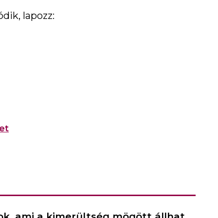
dik, lapozz:
et
ok, ami a kimerültség mögött állhat