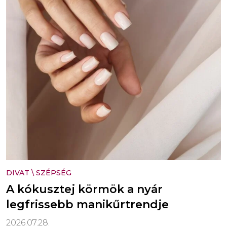
DIVAT
\
SZÉPSÉG
A kókusztej körmök a nyár
legfrissebb manikűrtrendje
2026.07.28.