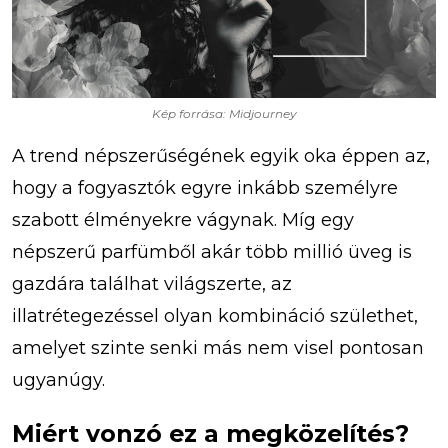
Kép forrása: Midjourney
A trend népszerűségének egyik oka éppen az,
hogy a fogyasztók egyre inkább személyre
szabott élményekre vágynak. Míg egy
népszerű parfümből akár több millió üveg is
gazdára találhat világszerte, az
illatrétegezéssel olyan kombináció születhet,
amelyet szinte senki más nem visel pontosan
ugyanúgy.
Miért vonzó ez a megközelítés?