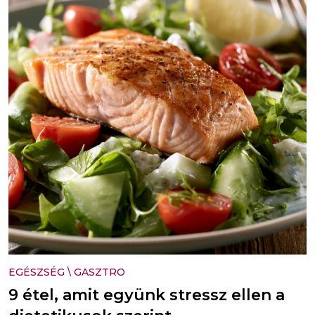
EGÉSZSÉG
\
GASZTRO
9 étel, amit együnk stressz ellen a