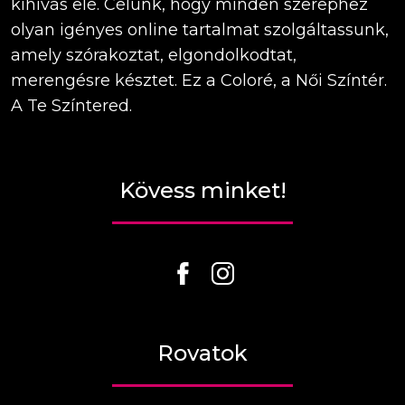
kihívás elé. Célunk, hogy minden szerephez
olyan igényes online tartalmat szolgáltassunk,
amely szórakoztat, elgondolkodtat,
merengésre késztet. Ez a Coloré, a Női Színtér.
A Te Színtered.
Kövess minket!
Rovatok