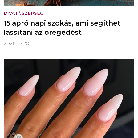
DIVAT
\
SZÉPSÉG
15 apró napi szokás, ami segíthet
lassítani az öregedést
2026.07.20.