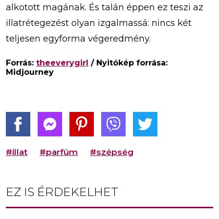
alkotott magának. És talán éppen ez teszi az
illatrétegezést olyan izgalmassá: nincs két
teljesen egyforma végeredmény.
Forrás:
theeverygirl
/ Nyitókép forrása:
Midjourney
#illat
#parfüm
#szépség
EZ IS ÉRDEKELHET