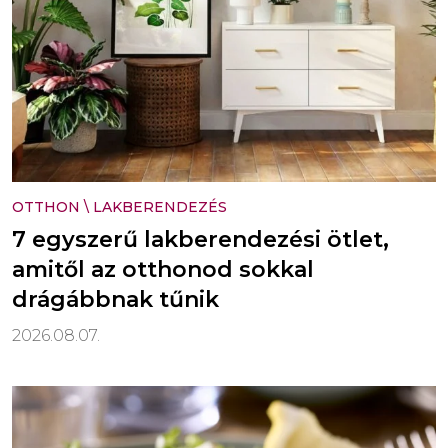
OTTHON
\
LAKBERENDEZÉS
7 egyszerű lakberendezési ötlet,
amitől az otthonod sokkal
drágábbnak tűnik
2026.08.07.