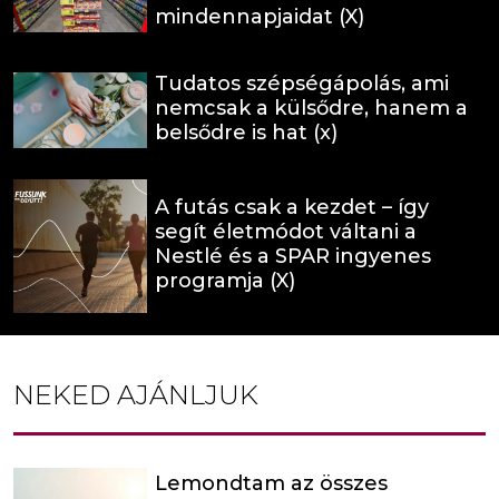
mindennapjaidat (X)
Tudatos szépségápolás, ami
nemcsak a külsődre, hanem a
belsődre is hat (x)
A futás csak a kezdet – így
segít életmódot váltani a
Nestlé és a SPAR ingyenes
programja (X)
NEKED AJÁNLJUK
Lemondtam az összes