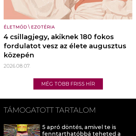
ÉLETMÓD
\
EZOTÉRIA
4 csillagjegy, akiknek 180 fokos
fordulatot vesz az élete augusztus
közepén
2026.08.07.
MÉG TÖBB FRISS HÍR
TÁMOGATOTT TARTALOM
5 apró döntés, amivel te is
fenntarthatóbbá teheted a