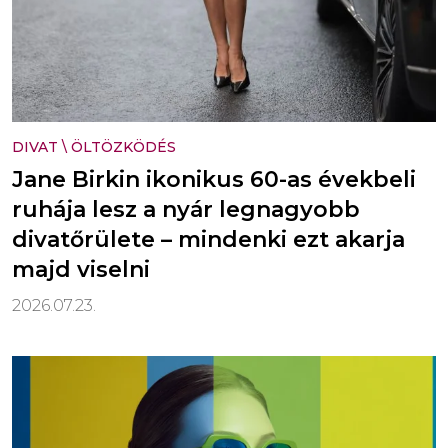
DIVAT
\
ÖLTÖZKÖDÉS
Jane Birkin ikonikus 60-as évekbeli
ruhája lesz a nyár legnagyobb
divatőrülete – mindenki ezt akarja
majd viselni
2026.07.23.