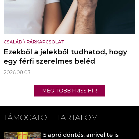
CSALÁD
\
PÁRKAPCSOLAT
Ezekből a jelekből tudhatod, hogy
egy férfi szerelmes beléd
2026.08.03.
MÉG TÖBB FRISS HÍR
TÁMOGATOTT TARTALOM
5 apró döntés, amivel te is