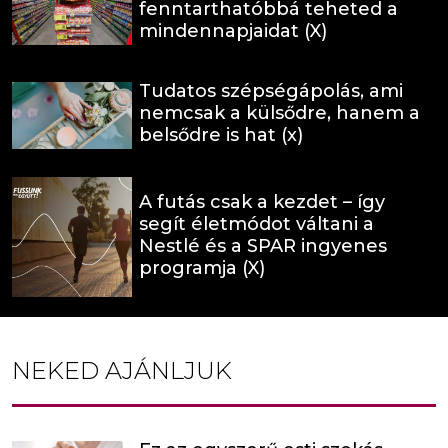
fenntarthatóbbá teheted a
mindennapjaidat (X)
Tudatos szépségápolás, ami
nemcsak a külsődre, hanem a
belsődre is hat (x)
A futás csak a kezdet – így
segít életmódot váltani a
Nestlé és a SPAR ingyenes
programja (X)
NEKED AJÁNLJUK