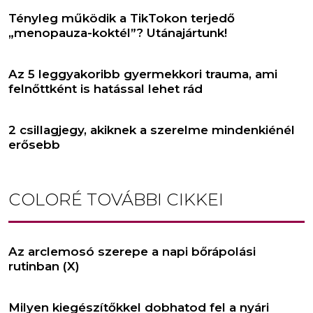
Tényleg működik a TikTokon terjedő
„menopauza-koktél”? Utánajártunk!
Az 5 leggyakoribb gyermekkori trauma, ami
felnőttként is hatással lehet rád
2 csillagjegy, akiknek a szerelme mindenkiénél
erősebb
COLORÉ
TOVÁBBI CIKKEI
Az arclemosó szerepe a napi bőrápolási
rutinban (X)
Milyen kiegészítőkkel dobhatod fel a nyári