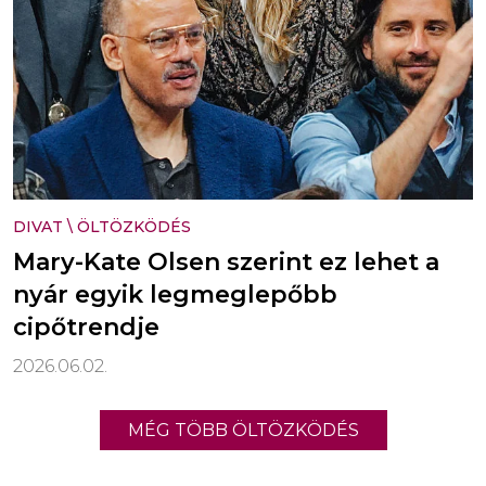
DIVAT
\
ÖLTÖZKÖDÉS
Mary-Kate Olsen szerint ez lehet a
nyár egyik legmeglepőbb
cipőtrendje
2026.06.02.
MÉG TÖBB ÖLTÖZKÖDÉS