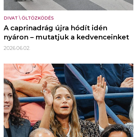
DIVAT
\
ÖLTÖZKÖDÉS
A caprinadrág újra hódít idén
nyáron – mutatjuk a kedvenceinket
2026.06.02.