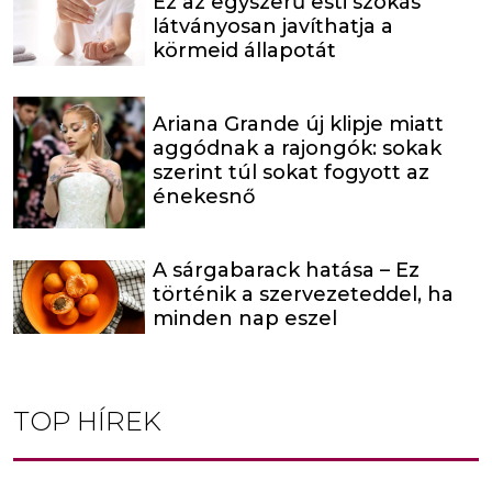
Ez az egyszerű esti szokás
látványosan javíthatja a
körmeid állapotát
Ariana Grande új klipje miatt
aggódnak a rajongók: sokak
szerint túl sokat fogyott az
énekesnő
A sárgabarack hatása – Ez
történik a szervezeteddel, ha
minden nap eszel
TOP HÍREK