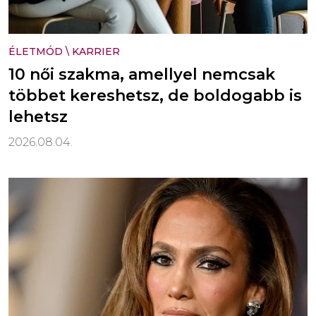
ÉLETMÓD
\
KARRIER
10 női szakma, amellyel nemcsak
többet kereshetsz, de boldogabb is
lehetsz
2026.08.04.