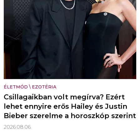
ÉLETMÓD
\
EZOTÉRIA
Csillagaikban volt megírva? Ezért
lehet ennyire erős Hailey és Justin
Bieber szerelme a horoszkóp szerint
2026.08.06.