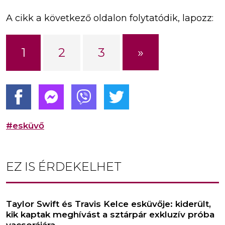
A cikk a következő oldalon folytatódik, lapozz:
»
1
2
3
#esküvő
EZ IS ÉRDEKELHET
Taylor Swift és Travis Kelce esküvője: kiderült,
kik kaptak meghívást a sztárpár exkluzív próba
vacsorájára