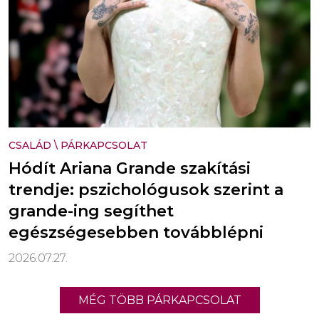
CSALÁD
\
PÁRKAPCSOLAT
Hódít Ariana Grande szakítási
trendje: pszichológusok szerint a
grande-ing segíthet
egészségesebben továbblépni
2026.07.27.
MÉG TÖBB PÁRKAPCSOLAT