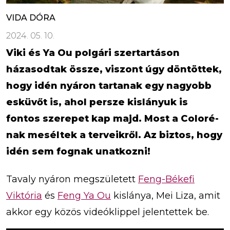
VIDA DÓRA
2024. 05. 10.
Viki és Ya Ou polgári szertartáson
házasodtak össze, viszont úgy döntöttek,
hogy idén nyáron tartanak egy nagyobb
esküvőt is, ahol persze kislányuk is
fontos szerepet kap majd. Most a Coloré-
nak meséltek a terveikről. Az biztos, hogy
idén sem fognak unatkozni!
Tavaly nyáron megszületett
Feng-Békefi
Viktória
és
Feng Ya Ou
kislánya, Mei Liza, amit
akkor egy közös videóklippel jelentettek be.