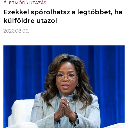
ÉLETMÓD
\
UTAZÁS
Ezekkel spórolhatsz a legtöbbet, ha
külföldre utazol
2026.08.06.