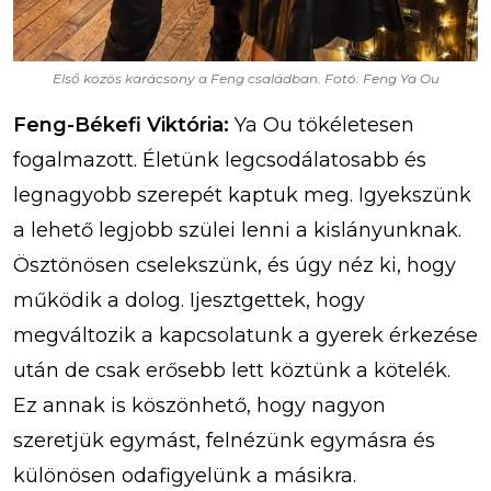
Első közös karácsony a Feng családban. Fotó: Feng Ya Ou
Feng-Békefi Viktória:
Ya Ou tökéletesen
fogalmazott. Életünk legcsodálatosabb és
legnagyobb szerepét kaptuk meg. Igyekszünk
a lehető legjobb szülei lenni a kislányunknak.
Ösztönösen cselekszünk, és úgy néz ki, hogy
működik a dolog. Ijesztgettek, hogy
megváltozik a kapcsolatunk a gyerek érkezése
után de csak erősebb lett köztünk a kötelék.
Ez annak is köszönhető, hogy nagyon
szeretjük egymást, felnézünk egymásra és
különösen odafigyelünk a másikra.