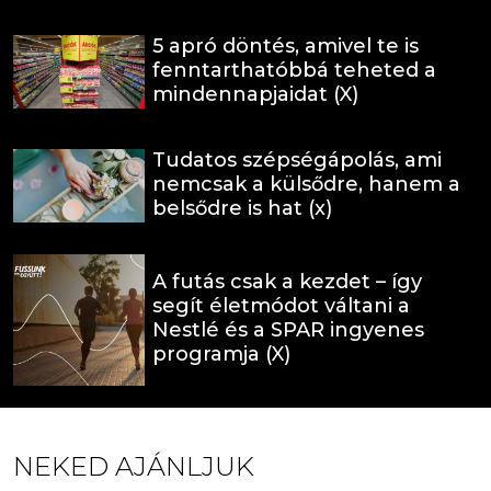
5 apró döntés, amivel te is
fenntarthatóbbá teheted a
mindennapjaidat (X)
Tudatos szépségápolás, ami
nemcsak a külsődre, hanem a
belsődre is hat (x)
A futás csak a kezdet – így
segít életmódot váltani a
Nestlé és a SPAR ingyenes
programja (X)
NEKED AJÁNLJUK