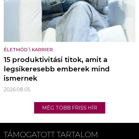
ÉLETMÓD
\
KARRIER
15 produktivitási titok, amit a
legsikeresebb emberek mind
ismernek
2026.08.05.
MÉG TÖBB FRISS HÍR
TÁMOGATOTT TARTALOM