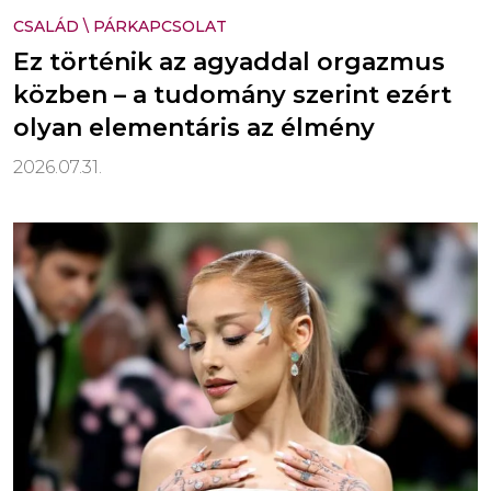
CSALÁD
\
PÁRKAPCSOLAT
Ez történik az agyaddal orgazmus
közben – a tudomány szerint ezért
olyan elementáris az élmény
2026.07.31.