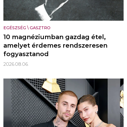
EGÉSZSÉG
\
GASZTRO
10 magnéziumban gazdag étel,
amelyet érdemes rendszeresen
fogyasztanod
2026.08.06.